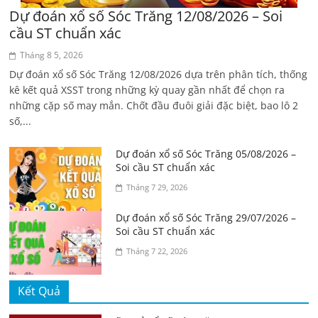
Dự đoán xổ số Sóc Trăng 12/08/2026 – Soi
cầu ST chuẩn xác
Tháng 8 5, 2026
Dự đoán xổ số Sóc Trăng 12/08/2026 dựa trên phân tích, thống
kê kết quả XSST trong những kỳ quay gần nhất để chọn ra
những cặp số may mắn. Chốt đầu đuôi giải đặc biệt, bao lô 2
số,...
Dự đoán xổ số Sóc Trăng 05/08/2026 –
Soi cầu ST chuẩn xác
Tháng 7 29, 2026
Dự đoán xổ số Sóc Trăng 29/07/2026 –
Soi cầu ST chuẩn xác
Tháng 7 22, 2026
Kết Quả