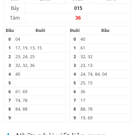
Bảy
015
Tám
36
Đầu
Đuôi
Đuôi
Đầu
0
04
0
40
1
17, 19, 13, 15
1
61
2
23, 24, 25
2
32, 32
3
32, 32, 36
3
23, 13
4
40
4
24, 74, 84, 04
5
5
25, 15
6
61, 69
6
36
7
74, 78
7
17
8
84, 88
8
88, 78
9
9
19, 69