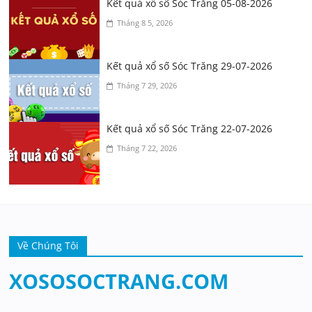
Kết quả xổ số Sóc Trăng 05-08-2026
Tháng 8 5, 2026
Kết quả xổ số Sóc Trăng 29-07-2026
Tháng 7 29, 2026
Kết quả xổ số Sóc Trăng 22-07-2026
Tháng 7 22, 2026
Về Chúng Tôi
XOSOSOCTRANG.COM