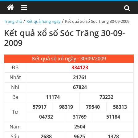
/
/
Trang chủ
Kết quả hàng ngày
Kết quả xổ số Sóc Trăng 30-09-2009
Kết quả xổ số Sóc Trăng 30-09-
2009
Kết quả sổ xố ngày - 30/09/2009
ĐB
334123
Nhất
21761
Nhì
67824
Ba
11174
73232
57917
98319
79540
58313
Tư
04732
31769
51184
Năm
2504
Sáu
2688
9625
1378