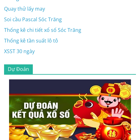
Quay thử lấy may
Soi cầu Pascal Sóc Trăng
Thống kê chi tiết xổ số Sóc Trăng
Thống kê tần suất lô tô
XSST 30 ngày
Dự Đoán