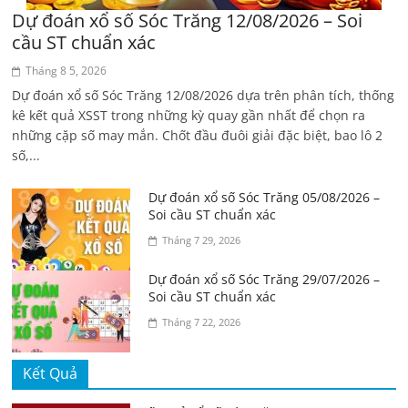
Dự đoán xổ số Sóc Trăng 12/08/2026 – Soi
cầu ST chuẩn xác
Tháng 8 5, 2026
Dự đoán xổ số Sóc Trăng 12/08/2026 dựa trên phân tích, thống
kê kết quả XSST trong những kỳ quay gần nhất để chọn ra
những cặp số may mắn. Chốt đầu đuôi giải đặc biệt, bao lô 2
số,...
Dự đoán xổ số Sóc Trăng 05/08/2026 –
Soi cầu ST chuẩn xác
Tháng 7 29, 2026
Dự đoán xổ số Sóc Trăng 29/07/2026 –
Soi cầu ST chuẩn xác
Tháng 7 22, 2026
Kết Quả