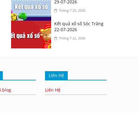
29-07-2026
Tháng 7 29, 2026
Kết quả xổ số Sóc Trăng
22-07-2026
Tháng 7 22, 2026
Liên Hệ
8.blog
Liên Hệ