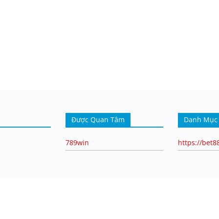
Được Quan Tâm
Danh Mục
789win
https://bet8