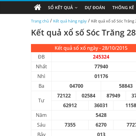
SỔ KẾT QUẢ
DỰ ĐOÁN
THỐNG KÊ
/
/
Trang chủ
Kết quả hàng ngày
Kết quả xổ số Sóc Trăng 
Kết quả xổ số Sóc Trăng 2
Kết quả sổ xố ngày - 28/10/2015
ĐB
245324
Nhất
77940
Nhì
01176
Ba
04700
58843
72122
02584
87949
3
Tư
62912
36031
115
Năm
5428
Sáu
7355
6270
772
Bảy
013