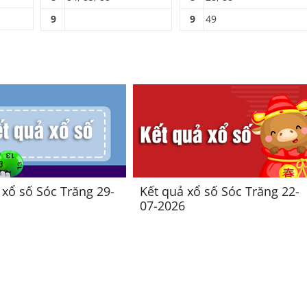
9
9
49
 xổ số Sóc Trăng 29-
Kết quả xổ số Sóc Trăng 22-
07-2026