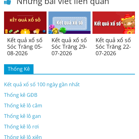
Những bài viết liên quan
Kết quả xổ số
Kết quả xổ số
Kết quả xổ số
Sóc Trăng 05-
Sóc Trăng 29-
Sóc Trăng 22-
08-2026
07-2026
07-2026
Thống Kê
Kết quả xổ số 100 ngày gần nhất
Thống kê GĐB
Thống kê lô câm
Thống kê lô gan
Thống kê lô rơi
Thống kê lô xiên