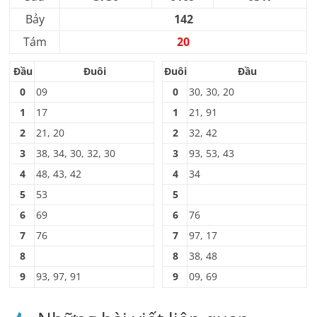
Bảy
142
Tám
20
Đầu
Đuôi
Đuôi
Đầu
0
09
0
30, 30, 20
1
17
1
21, 91
2
21, 20
2
32, 42
3
38, 34, 30, 32, 30
3
93, 53, 43
4
48, 43, 42
4
34
5
53
5
6
69
6
76
7
76
7
97, 17
8
8
38, 48
9
93, 97, 91
9
09, 69