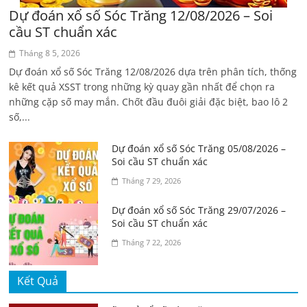
Dự đoán xổ số Sóc Trăng 12/08/2026 – Soi
cầu ST chuẩn xác
Tháng 8 5, 2026
Dự đoán xổ số Sóc Trăng 12/08/2026 dựa trên phân tích, thống
kê kết quả XSST trong những kỳ quay gần nhất để chọn ra
những cặp số may mắn. Chốt đầu đuôi giải đặc biệt, bao lô 2
số,...
Dự đoán xổ số Sóc Trăng 05/08/2026 –
Soi cầu ST chuẩn xác
Tháng 7 29, 2026
Dự đoán xổ số Sóc Trăng 29/07/2026 –
Soi cầu ST chuẩn xác
Tháng 7 22, 2026
Kết Quả