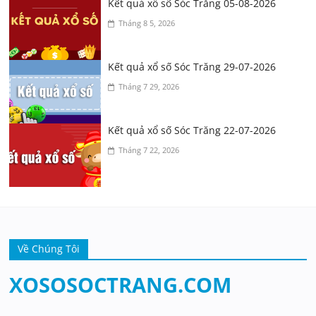
Kết quả xổ số Sóc Trăng 05-08-2026
Tháng 8 5, 2026
Kết quả xổ số Sóc Trăng 29-07-2026
Tháng 7 29, 2026
Kết quả xổ số Sóc Trăng 22-07-2026
Tháng 7 22, 2026
Về Chúng Tôi
XOSOSOCTRANG.COM