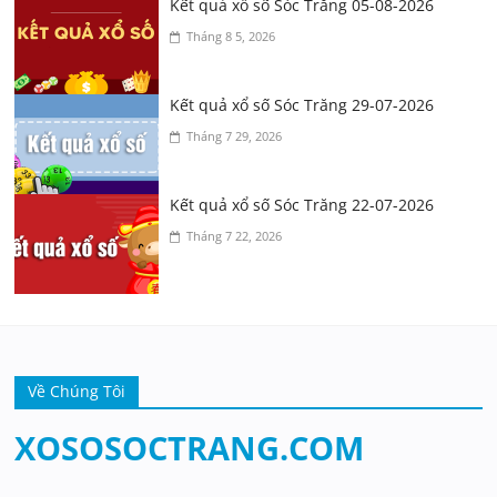
Kết quả xổ số Sóc Trăng 05-08-2026
Tháng 8 5, 2026
Kết quả xổ số Sóc Trăng 29-07-2026
Tháng 7 29, 2026
Kết quả xổ số Sóc Trăng 22-07-2026
Tháng 7 22, 2026
Về Chúng Tôi
XOSOSOCTRANG.COM