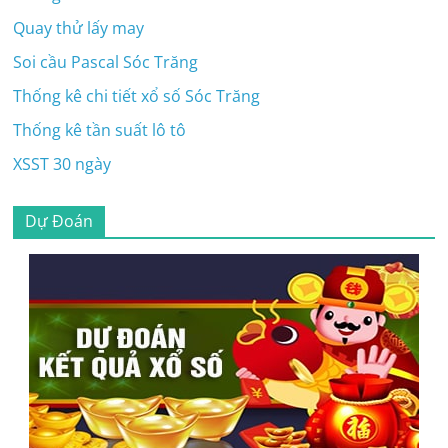
Quay thử lấy may
Soi cầu Pascal Sóc Trăng
Thống kê chi tiết xổ số Sóc Trăng
Thống kê tần suất lô tô
XSST 30 ngày
Dự Đoán