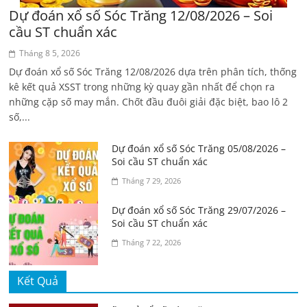
Dự đoán xổ số Sóc Trăng 12/08/2026 – Soi
cầu ST chuẩn xác
Tháng 8 5, 2026
Dự đoán xổ số Sóc Trăng 12/08/2026 dựa trên phân tích, thống
kê kết quả XSST trong những kỳ quay gần nhất để chọn ra
những cặp số may mắn. Chốt đầu đuôi giải đặc biệt, bao lô 2
số,...
Dự đoán xổ số Sóc Trăng 05/08/2026 –
Soi cầu ST chuẩn xác
Tháng 7 29, 2026
Dự đoán xổ số Sóc Trăng 29/07/2026 –
Soi cầu ST chuẩn xác
Tháng 7 22, 2026
Kết Quả