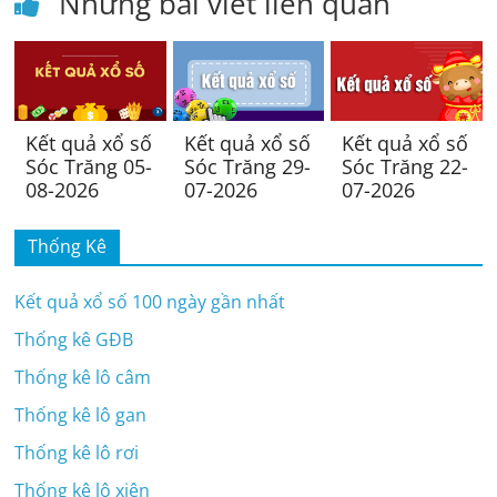
Những bài viết liên quan
Kết quả xổ số
Kết quả xổ số
Kết quả xổ số
Sóc Trăng 05-
Sóc Trăng 29-
Sóc Trăng 22-
08-2026
07-2026
07-2026
Thống Kê
Kết quả xổ số 100 ngày gần nhất
Thống kê GĐB
Thống kê lô câm
Thống kê lô gan
Thống kê lô rơi
Thống kê lô xiên