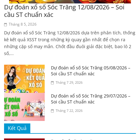
Dự đoán xổ số Sóc Trăng 12/08/2026 – Soi
cầu ST chuẩn xác
Tháng 8 5, 2026
Dự đoán xổ số Sóc Trăng 12/08/2026 dựa trên phân tích, thống
kê kết quả XSST trong những kỳ quay gần nhất để chọn ra
những cặp số may mắn. Chốt đầu đuôi giải đặc biệt, bao lô 2
số,...
Dự đoán xổ số Sóc Trăng 05/08/2026 –
Soi cầu ST chuẩn xác
Tháng 7 29, 2026
Dự đoán xổ số Sóc Trăng 29/07/2026 –
Soi cầu ST chuẩn xác
Tháng 7 22, 2026
Kết Quả