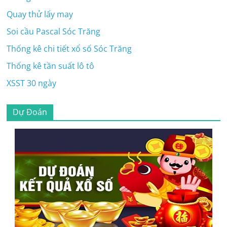
Quay thử lấy may
Soi cầu Pascal Sóc Trăng
Thống kê chi tiết xổ số Sóc Trăng
Thống kê tần suất lô tô
XSST 30 ngày
Dự Đoán