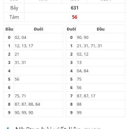
Bảy
631
Tám
56
Đầu
Đuôi
Đuôi
Đầu
0
02, 04
0
90, 90
1
12, 13, 17
1
21, 31, 71, 31
2
21
2
02, 12
3
31, 31
3
13
4
4
04, 84
5
56
5
75
6
6
56
7
75, 71
7
87, 87, 17
8
87, 87, 88, 84
8
88
9
90, 99, 90
9
99