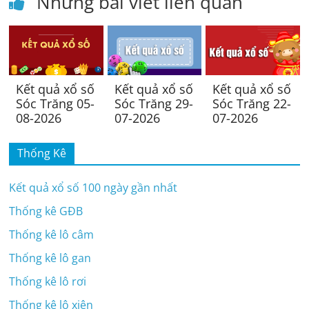
Những bài viết liên quan
Kết quả xổ số
Kết quả xổ số
Kết quả xổ số
Sóc Trăng 05-
Sóc Trăng 29-
Sóc Trăng 22-
08-2026
07-2026
07-2026
Thống Kê
Kết quả xổ số 100 ngày gần nhất
Thống kê GĐB
Thống kê lô câm
Thống kê lô gan
Thống kê lô rơi
Thống kê lô xiên