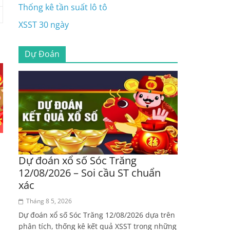
Thống kê tần suất lô tô
XSST 30 ngày
Dự Đoán
Dự đoán xổ số Sóc Trăng
12/08/2026 – Soi cầu ST chuẩn
xác
Tháng 8 5, 2026
Dự đoán xổ số Sóc Trăng 12/08/2026 dựa trên
phân tích, thống kê kết quả XSST trong những