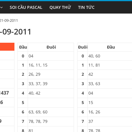
SOI CẦU PASCAL
QUAY THỬ
TIN TỨC
21-09-2011
1-09-2011
Đầu
Đuôi
Đuôi
Đầu
0
04
0
40, 60
1
16, 11, 15
1
11, 81
2
26, 29
2
42
3
33, 37, 39
3
33, 63
1437
4
40, 42
4
04
26
5
5
15
6
63, 69, 60
6
16, 26
9
7
78, 78, 79
7
37
8
81
8
78, 78