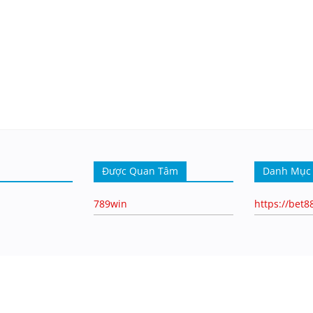
Được Quan Tâm
Danh Mục
789win
https://bet8