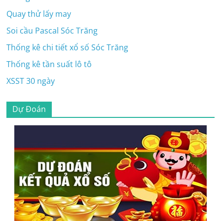
Quay thử lấy may
Soi cầu Pascal Sóc Trăng
Thống kê chi tiết xổ số Sóc Trăng
Thống kê tần suất lô tô
XSST 30 ngày
Dự Đoán