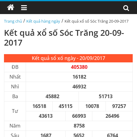
/
/
Trang chủ
Kết quả hàng ngày
Kết quả xổ số Sóc Trăng 20-09-2017
Kết quả xổ số Sóc Trăng 20-09-
2017
Kết quả sổ xố ngày - 20/09/2017
ĐB
405380
Nhất
16182
Nhì
46932
Ba
45882
51713
16518
45115
10078
97257
Tư
43613
66993
26496
Năm
8758
Sáu
1687
5652
6764