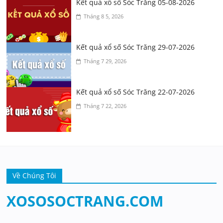
Kết quả xổ số Sóc Trăng 05-08-2026
Tháng 8 5, 2026
Kết quả xổ số Sóc Trăng 29-07-2026
Tháng 7 29, 2026
Kết quả xổ số Sóc Trăng 22-07-2026
Tháng 7 22, 2026
Về Chúng Tôi
XOSOSOCTRANG.COM