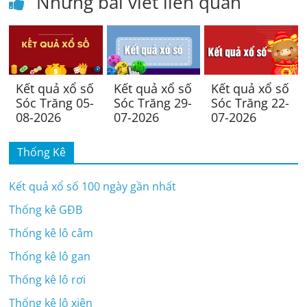
Những bài viết liên quan
Kết quả xổ số
Kết quả xổ số
Kết quả xổ số
Sóc Trăng 05-
Sóc Trăng 29-
Sóc Trăng 22-
08-2026
07-2026
07-2026
Thống Kê
Kết quả xổ số 100 ngày gần nhất
Thống kê GĐB
Thống kê lô câm
Thống kê lô gan
Thống kê lô rơi
Thống kê lô xiên