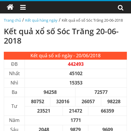
/
/
Trang chủ
Kết quả hàng ngày
Kết quả xổ số Sóc Trăng 20-06-2018
Kết quả xổ số Sóc Trăng 20-06-
2018
Kết quả sổ xố ngày - 20/06/2018
ĐB
442493
Nhất
45102
Nhì
15353
Ba
94258
72577
80752
32016
26057
98228
Tư
23521
21472
66359
Năm
1771
Sáu
2048
9879
9609