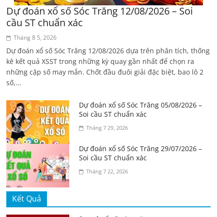
Dự đoán xổ số Sóc Trăng 12/08/2026 – Soi
cầu ST chuẩn xác
Tháng 8 5, 2026
Dự đoán xổ số Sóc Trăng 12/08/2026 dựa trên phân tích, thống
kê kết quả XSST trong những kỳ quay gần nhất để chọn ra
những cặp số may mắn. Chốt đầu đuôi giải đặc biệt, bao lô 2
số,...
Dự đoán xổ số Sóc Trăng 05/08/2026 –
Soi cầu ST chuẩn xác
Tháng 7 29, 2026
Dự đoán xổ số Sóc Trăng 29/07/2026 –
Soi cầu ST chuẩn xác
Tháng 7 22, 2026
Kết Quả