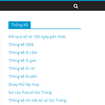
Thống Kê
Kết quả xổ số 100 ngày gần nhất
Thống kê GĐB
Thống kê lô câm
Thống kê lô gan
Thống kê lô rơi
Thống kê lô xiên
Quay thử lấy may
Soi cầu Pascal Sóc Trăng
Thống kê chi tiết xổ số Sóc Trăng