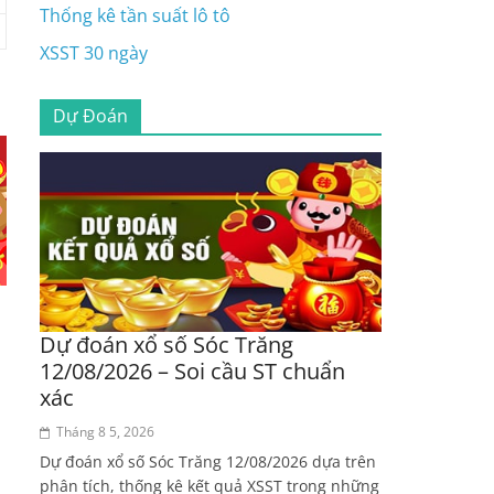
Thống kê tần suất lô tô
XSST 30 ngày
Dự Đoán
Dự đoán xổ số Sóc Trăng
12/08/2026 – Soi cầu ST chuẩn
xác
Tháng 8 5, 2026
Dự đoán xổ số Sóc Trăng 12/08/2026 dựa trên
phân tích, thống kê kết quả XSST trong những