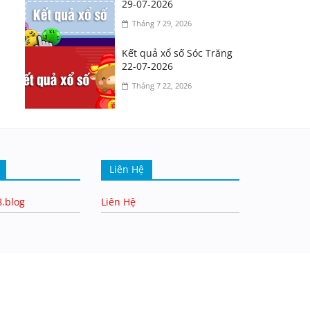
29-07-2026
Tháng 7 29, 2026
Kết quả xổ số Sóc Trăng
22-07-2026
Tháng 7 22, 2026
Liên Hệ
8.blog
Liên Hệ