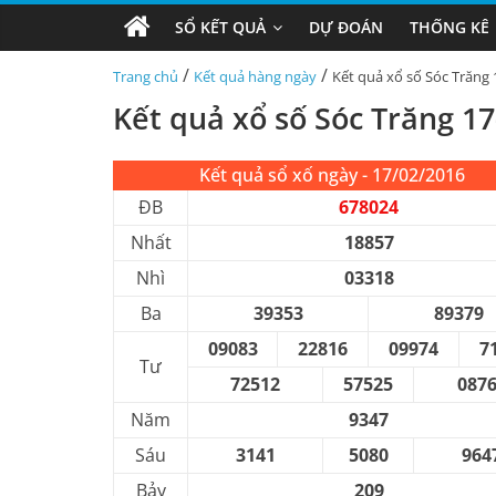
SỔ KẾT QUẢ
DỰ ĐOÁN
THỐNG KÊ
/
/
Trang chủ
Kết quả hàng ngày
Kết quả xổ số Sóc Trăng 
Kết quả xổ số Sóc Trăng 1
Kết quả sổ xố ngày - 17/02/2016
ĐB
678024
Nhất
18857
Nhì
03318
Ba
39353
89379
09083
22816
09974
7
Tư
72512
57525
087
Năm
9347
Sáu
3141
5080
964
Bảy
209