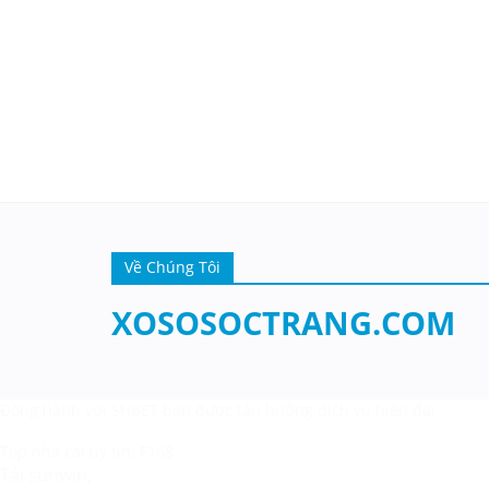
Về Chúng Tôi
XOSOSOCTRANG.COM
Đồng hành với
SHBET
bạn được tận hưởng dịch vụ hiện đại
Top nhà cái uy tín:
F168
Tải sunwin
,