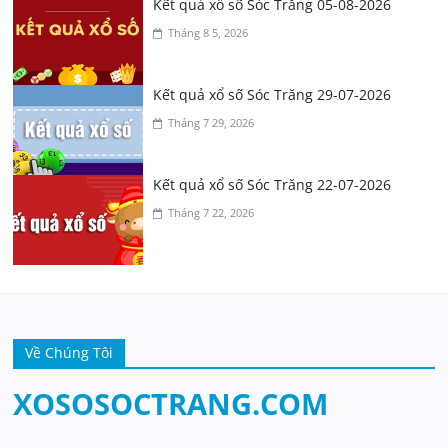
Kết quả xổ số Sóc Trăng 05-08-2026
Tháng 8 5, 2026
Kết quả xổ số Sóc Trăng 29-07-2026
Tháng 7 29, 2026
Kết quả xổ số Sóc Trăng 22-07-2026
Tháng 7 22, 2026
Về Chúng Tôi
XOSOSOCTRANG.COM