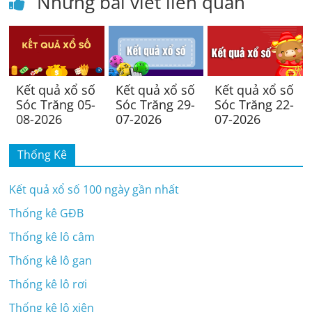
Những bài viết liên quan
Kết quả xổ số
Kết quả xổ số
Kết quả xổ số
Sóc Trăng 05-
Sóc Trăng 29-
Sóc Trăng 22-
08-2026
07-2026
07-2026
Thống Kê
Kết quả xổ số 100 ngày gần nhất
Thống kê GĐB
Thống kê lô câm
Thống kê lô gan
Thống kê lô rơi
Thống kê lô xiên