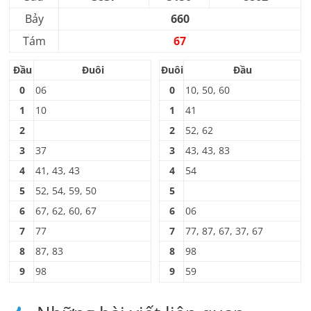
Bảy
660
Tám
67
Đầu
Đuôi
Đuôi
Đầu
0
06
0
10, 50, 60
1
10
1
41
2
2
52, 62
3
37
3
43, 43, 83
4
41, 43, 43
4
54
5
52, 54, 59, 50
5
6
67, 62, 60, 67
6
06
7
77
7
77, 87, 67, 37, 67
8
87, 83
8
98
9
98
9
59