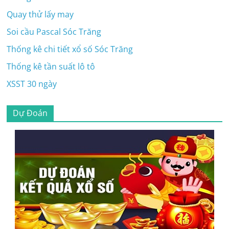
Quay thử lấy may
Soi cầu Pascal Sóc Trăng
Thống kê chi tiết xổ số Sóc Trăng
Thống kê tần suất lô tô
XSST 30 ngày
Dự Đoán