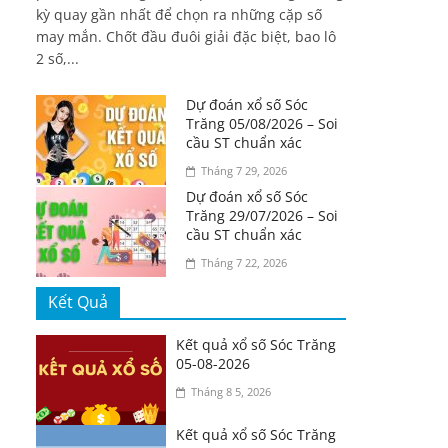
kỳ quay gần nhất để chọn ra những cặp số
may mắn. Chốt đầu đuôi giải đặc biệt, bao lô
2 số,...
Dự đoán xổ số Sóc
Trăng 05/08/2026 – Soi
cầu ST chuẩn xác
Tháng 7 29, 2026
Dự đoán xổ số Sóc
Trăng 29/07/2026 – Soi
cầu ST chuẩn xác
Tháng 7 22, 2026
Kết Quả
Kết quả xổ số Sóc Trăng
05-08-2026
Tháng 8 5, 2026
Kết quả xổ số Sóc Trăng