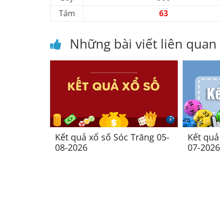
Tám
63
Những bài viết liên quan
Kết quả xổ số Sóc Trăng 05-
Kết quả
08-2026
07-2026