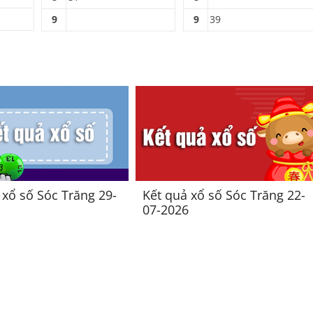
9
9
39
 xổ số Sóc Trăng 29-
Kết quả xổ số Sóc Trăng 22-
07-2026