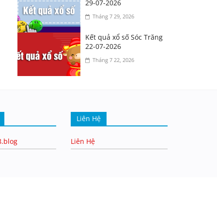
29-07-2026
Tháng 7 29, 2026
Kết quả xổ số Sóc Trăng
22-07-2026
Tháng 7 22, 2026
Liên Hệ
8.blog
Liên Hệ