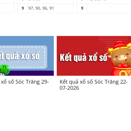
9
97, 90, 96, 91
9
 xổ số Sóc Trăng 29-
Kết quả xổ số Sóc Trăng 22-
07-2026