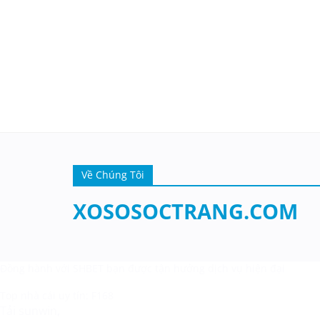
Về Chúng Tôi
XOSOSOCTRANG.COM
Đồng hành với
SHBET
bạn được tận hưởng dịch vụ hiện đại
Top nhà cái uy tín:
F168
Tải sunwin
,