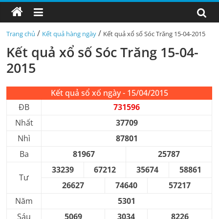
/
/
Trang chủ
Kết quả hàng ngày
Kết quả xổ số Sóc Trăng 15-04-2015
Kết quả xổ số Sóc Trăng 15-04-
2015
Kết quả sổ xố ngày - 15/04/2015
ĐB
731596
Nhất
37709
Nhì
87801
Ba
81967
25787
33239
67212
35674
58861
Tư
26627
74640
57217
Năm
5301
Sáu
5069
3034
8226