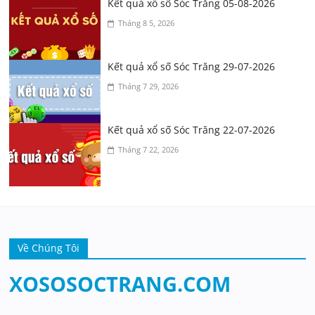
Kết quả xổ số Sóc Trăng 05-08-2026
Tháng 8 5, 2026
Kết quả xổ số Sóc Trăng 29-07-2026
Tháng 7 29, 2026
Kết quả xổ số Sóc Trăng 22-07-2026
Tháng 7 22, 2026
Về Chúng Tôi
XOSOSOCTRANG.COM