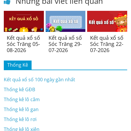
Những bài viết liên quan
Kết quả xổ số
Kết quả xổ số
Kết quả xổ số
Sóc Trăng 05-
Sóc Trăng 29-
Sóc Trăng 22-
08-2026
07-2026
07-2026
Thống Kê
Kết quả xổ số 100 ngày gần nhất
Thống kê GĐB
Thống kê lô câm
Thống kê lô gan
Thống kê lô rơi
Thống kê lô xiên