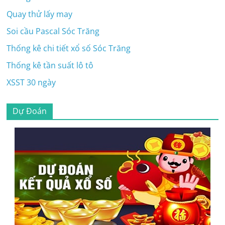
Quay thử lấy may
Soi cầu Pascal Sóc Trăng
Thống kê chi tiết xổ số Sóc Trăng
Thống kê tần suất lô tô
XSST 30 ngày
Dự Đoán