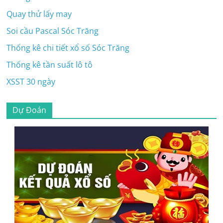
Quay thử lấy may
Soi cầu Pascal Sóc Trăng
Thống kê chi tiết xổ số Sóc Trăng
Thống kê tần suất lô tô
XSST 30 ngày
Dự Đoán