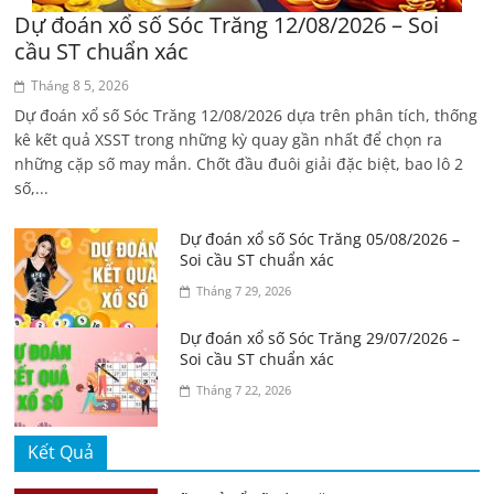
Dự đoán xổ số Sóc Trăng 12/08/2026 – Soi
cầu ST chuẩn xác
Tháng 8 5, 2026
Dự đoán xổ số Sóc Trăng 12/08/2026 dựa trên phân tích, thống
kê kết quả XSST trong những kỳ quay gần nhất để chọn ra
những cặp số may mắn. Chốt đầu đuôi giải đặc biệt, bao lô 2
số,...
Dự đoán xổ số Sóc Trăng 05/08/2026 –
Soi cầu ST chuẩn xác
Tháng 7 29, 2026
Dự đoán xổ số Sóc Trăng 29/07/2026 –
Soi cầu ST chuẩn xác
Tháng 7 22, 2026
Kết Quả