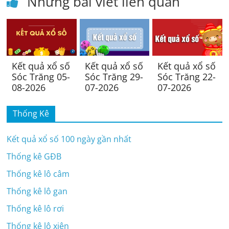
Những bài viết liên quan
Kết quả xổ số
Kết quả xổ số
Kết quả xổ số
Sóc Trăng 05-
Sóc Trăng 29-
Sóc Trăng 22-
08-2026
07-2026
07-2026
Thống Kê
Kết quả xổ số 100 ngày gần nhất
Thống kê GĐB
Thống kê lô câm
Thống kê lô gan
Thống kê lô rơi
Thống kê lô xiên