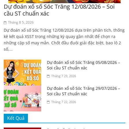
Dự đoán xổ số Sóc Trăng 12/08/2026 – Soi
cầu ST chuẩn xác
Tháng 8 5, 2026
Dự đoán xổ số Sóc Trăng 12/08/2026 dựa trên phân tích, thống
kê kết quả XSST trong những kỳ quay gần nhất để chọn ra
những cặp số may mắn. Chốt đầu đuôi giải đặc biệt, bao lô 2
số,...
Dự đoán xổ số Sóc Trăng 05/08/2026 –
Soi cầu ST chuẩn xác
Tháng 7 29, 2026
Dự đoán xổ số Sóc Trăng 29/07/2026 –
Soi cầu ST chuẩn xác
Tháng 7 22, 2026
Kết Quả