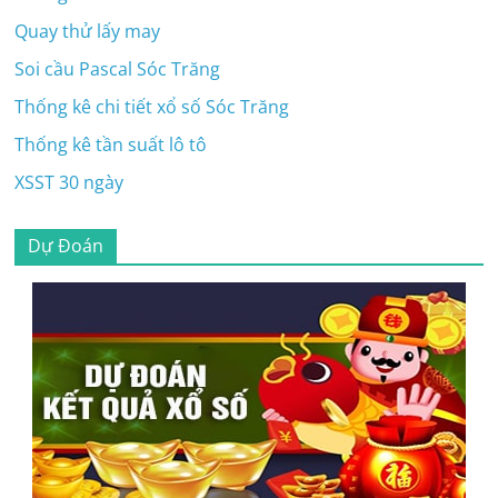
Quay thử lấy may
Soi cầu Pascal Sóc Trăng
Thống kê chi tiết xổ số Sóc Trăng
Thống kê tần suất lô tô
XSST 30 ngày
Dự Đoán