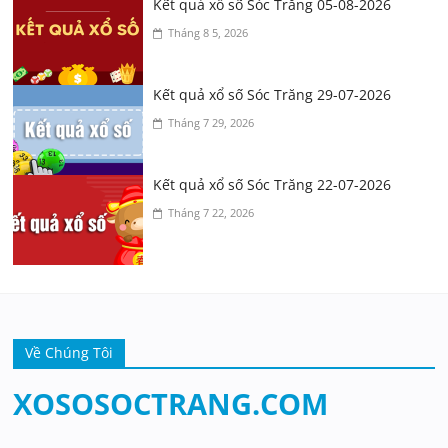
Kết quả xổ số Sóc Trăng 05-08-2026
Tháng 8 5, 2026
Kết quả xổ số Sóc Trăng 29-07-2026
Tháng 7 29, 2026
Kết quả xổ số Sóc Trăng 22-07-2026
Tháng 7 22, 2026
Về Chúng Tôi
XOSOSOCTRANG.COM