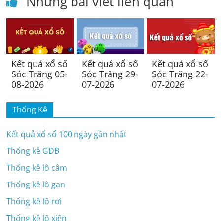
Những bài viết liên quan
Kết quả xổ số
Kết quả xổ số
Kết quả xổ số
Sóc Trăng 05-
Sóc Trăng 29-
Sóc Trăng 22-
08-2026
07-2026
07-2026
Thống Kê
Kết quả xổ số 100 ngày gần nhất
Thống kê GĐB
Thống kê lô câm
Thống kê lô gan
Thống kê lô rơi
Thống kê lô xiên