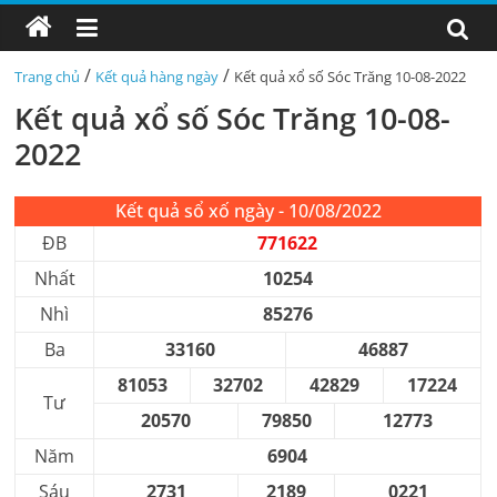
/
/
Trang chủ
Kết quả hàng ngày
Kết quả xổ số Sóc Trăng 10-08-2022
Kết quả xổ số Sóc Trăng 10-08-
2022
Kết quả sổ xố ngày - 10/08/2022
ĐB
771622
Nhất
10254
Nhì
85276
Ba
33160
46887
81053
32702
42829
17224
Tư
20570
79850
12773
Năm
6904
Sáu
2731
2189
0221