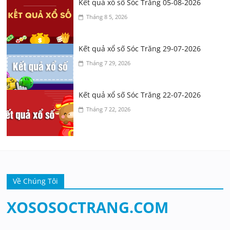
Kết quả xổ số Sóc Trăng 05-08-2026
Tháng 8 5, 2026
Kết quả xổ số Sóc Trăng 29-07-2026
Tháng 7 29, 2026
Kết quả xổ số Sóc Trăng 22-07-2026
Tháng 7 22, 2026
Về Chúng Tôi
XOSOSOCTRANG.COM