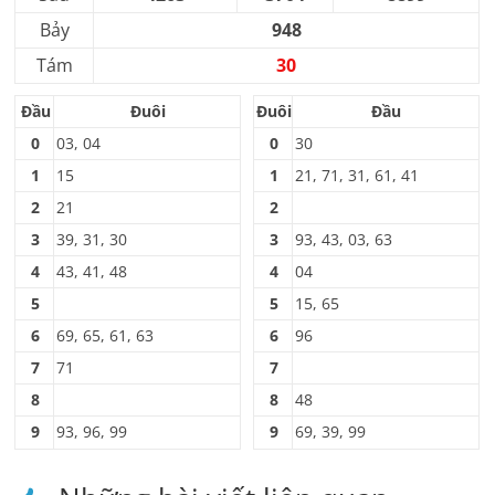
Bảy
948
Tám
30
Đầu
Đuôi
Đuôi
Đầu
0
03, 04
0
30
1
15
1
21, 71, 31, 61, 41
2
21
2
3
39, 31, 30
3
93, 43, 03, 63
4
43, 41, 48
4
04
5
5
15, 65
6
69, 65, 61, 63
6
96
7
71
7
8
8
48
9
93, 96, 99
9
69, 39, 99