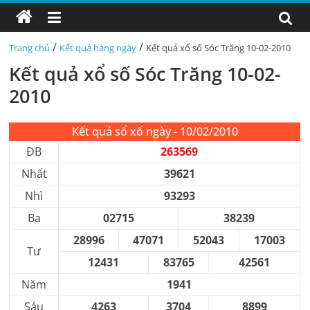
/
/
Trang chủ
Kết quả hàng ngày
Kết quả xổ số Sóc Trăng 10-02-2010
Kết quả xổ số Sóc Trăng 10-02-
2010
Kết quả sổ xố ngày - 10/02/2010
ĐB
263569
Nhất
39621
Nhì
93293
Ba
02715
38239
28996
47071
52043
17003
Tư
12431
83765
42561
Năm
1941
Sáu
4263
3704
8899