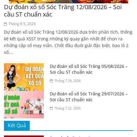
Dự đoán xổ số Sóc Trăng 12/08/2026 – Soi
cầu ST chuẩn xác
Tháng 8 5, 2026
Dự đoán xổ số Sóc Trăng 12/08/2026 dựa trên phân tích, thống
kê kết quả XSST trong những kỳ quay gần nhất để chọn ra
những cặp số may mắn. Chốt đầu đuôi giải đặc biệt, bao lô 2
số,...
Dự đoán xổ số Sóc Trăng 05/08/2026 –
Soi cầu ST chuẩn xác
Tháng 7 29, 2026
Dự đoán xổ số Sóc Trăng 29/07/2026 –
Soi cầu ST chuẩn xác
Tháng 7 22, 2026
Kết Quả