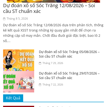
Dự đoán xổ số Sóc Trăng 12/08/2026 – Soi
cầu ST chuẩn xác
Tháng 8 5, 2026
Dự đoán xổ số Sóc Trăng 12/08/2026 dựa trên phân tích, thống
kê kết quả XSST trong những kỳ quay gần nhất để chọn ra
những cặp số may mắn. Chốt đầu đuôi giải đặc biệt, bao lô 2
số,...
Dự đoán xổ số Sóc Trăng 05/08/2026 –
Soi cầu ST chuẩn xác
Tháng 7 29, 2026
Dự đoán xổ số Sóc Trăng 29/07/2026 –
Soi cầu ST chuẩn xác
Tháng 7 22, 2026
Kết Quả