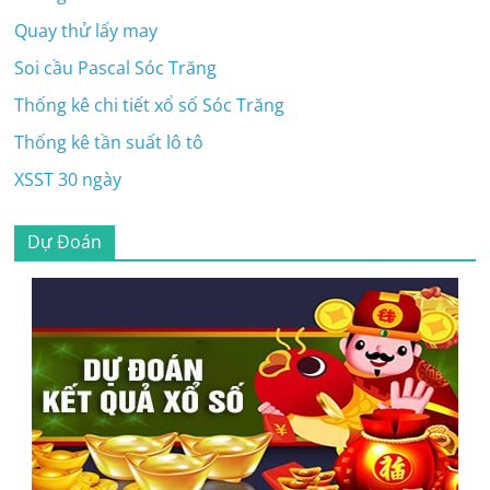
Quay thử lấy may
Soi cầu Pascal Sóc Trăng
Thống kê chi tiết xổ số Sóc Trăng
Thống kê tần suất lô tô
XSST 30 ngày
Dự Đoán