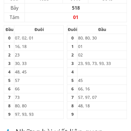
Bảy
518
Tám
01
Đầu
Đuôi
Đuôi
Đầu
0
07, 02, 01
0
80, 80, 30
1
16, 18
1
01
2
23
2
02
3
30, 33
3
23, 93, 73, 93, 33
4
48, 45
4
5
57
5
45
6
66
6
66, 16
7
73
7
57, 97, 07
8
80, 80
8
48, 18
9
97, 93, 93
9