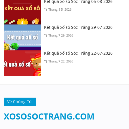
Kết quả xổ số Sóc Trăng 05-08-2026
Tháng 8 5, 2026
Kết quả xổ số Sóc Trăng 29-07-2026
Tháng 7 29, 2026
Kết quả xổ số Sóc Trăng 22-07-2026
Tháng 7 22, 2026
Về Chúng Tôi
XOSOSOCTRANG.COM