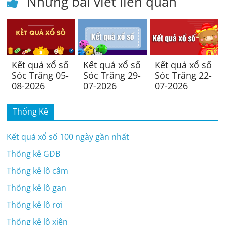
Những bài viết liên quan
Kết quả xổ số
Kết quả xổ số
Kết quả xổ số
Sóc Trăng 05-
Sóc Trăng 29-
Sóc Trăng 22-
08-2026
07-2026
07-2026
Thống Kê
Kết quả xổ số 100 ngày gần nhất
Thống kê GĐB
Thống kê lô câm
Thống kê lô gan
Thống kê lô rơi
Thống kê lô xiên