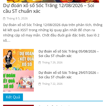
Dự đoán xổ số Sóc Trăng 12/08/2026 – Soi
cầu ST chuẩn xác
Tháng 8 5, 2026
Dự đoán xổ số Sóc Trăng 12/08/2026 dựa trên phân tích, thống
kê kết quả XSST trong những kỳ quay gần nhất để chọn ra
những cặp số may mắn. Chốt đầu đuôi giải đặc biệt, bao lô 2
số,...
Dự đoán xổ số Sóc Trăng 05/08/2026 –
Soi cầu ST chuẩn xác
Tháng 7 29, 2026
Dự đoán xổ số Sóc Trăng 29/07/2026 –
Soi cầu ST chuẩn xác
Tháng 7 22, 2026
Kết Quả