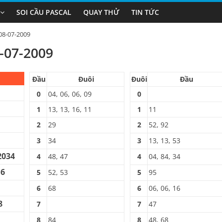
SOI CẦU PASCAL
QUAY THỬ
TIN TỨC
08-07-2009
8-07-2009
Đầu
Đuôi
Đuôi
Đầu
0
04, 06, 06, 09
0
1
13, 13, 16, 11
1
11
2
29
2
52, 92
3
34
3
13, 13, 53
2034
4
48, 47
4
04, 84, 34
16
5
52, 53
5
95
6
68
6
06, 06, 16
8
7
7
47
8
84
8
48, 68