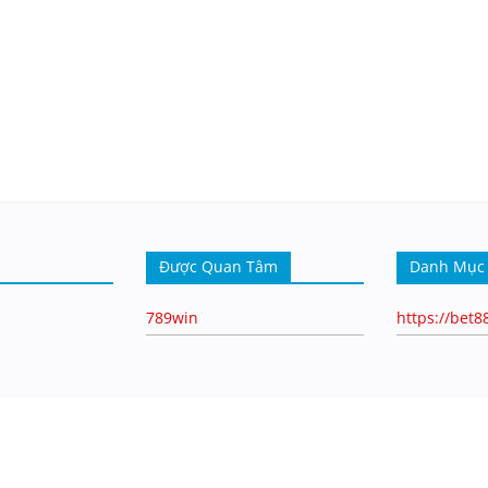
Được Quan Tâm
Danh Mục
789win
https://bet8