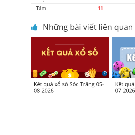
Tám
11
Những bài viết liên quan
Kết quả xổ số Sóc Trăng 05-
Kết quả
08-2026
07-2026