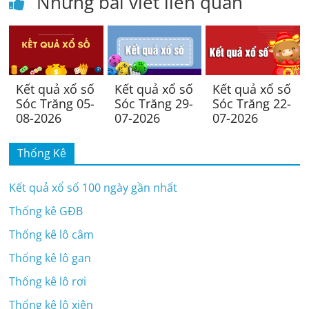
Những bài viết liên quan
Kết quả xổ số
Kết quả xổ số
Kết quả xổ số
Sóc Trăng 05-
Sóc Trăng 29-
Sóc Trăng 22-
08-2026
07-2026
07-2026
Thống Kê
Kết quả xổ số 100 ngày gần nhất
Thống kê GĐB
Thống kê lô câm
Thống kê lô gan
Thống kê lô rơi
Thống kê lô xiên