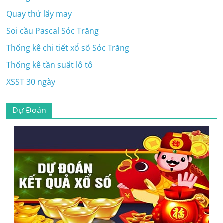
Quay thử lấy may
Soi cầu Pascal Sóc Trăng
Thống kê chi tiết xổ số Sóc Trăng
Thống kê tần suất lô tô
XSST 30 ngày
Dự Đoán