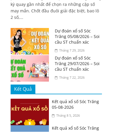
kỳ quay gần nhất để chọn ra những cặp số
may mắn. Chốt đầu đuôi giải đặc biệt, bao lô
2 số,...
Dự đoán xổ số Sóc
Trăng 05/08/2026 – Soi
cầu ST chuẩn xác
Tháng 7 29, 2026
Dự đoán xổ số Sóc
Trăng 29/07/2026 – Soi
cầu ST chuẩn xác
Tháng 7 22, 2026
Kết Quả
Kết quả xổ số Sóc Trăng
05-08-2026
Tháng 8 5, 2026
Kết quả xổ số Sóc Trăng