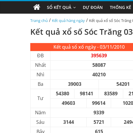
SỔ KẾT QUẢ
DỰ ĐOÁN
THỐNG KÊ
/
/
Trang chủ
Kết quả hàng ngày
Kết quả xổ số Sóc Trăng 
Kết quả xổ số Sóc Trăng 0
Kết quả sổ xố ngày - 03/11/2010
ĐB
395639
Nhất
58087
Nhì
40210
Ba
39003
54201
54380
98141
83589
2
Tư
49603
99614
102
Năm
9339
Sáu
3144
5721
249
Bảy
615