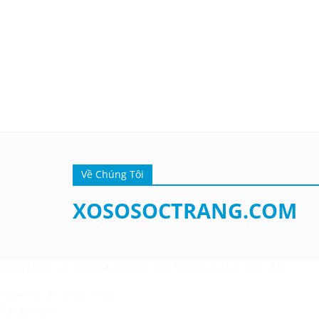
Về Chúng Tôi
XOSOSOCTRANG.COM
Đồng hành với
SHBET
bạn được tận hưởng dịch vụ hiện đại
Top nhà cái uy tín:
F168
Tải sunwin
,