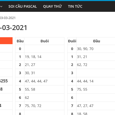
SOI CẦU PASCAL
QUAY THỬ
TIN TỨC
03-03-2021
3-03-2021
Đầu
Đuôi
Đuôi
Đầu
0
0
30, 90, 70
1
19, 18, 14
1
31, 21
2
21, 27
2
62, 72
3
30, 31
3
5255
4
47, 44, 44, 47
4
44, 44, 14
58
5
55, 58
5
75, 55
6
62
6
4
7
75, 70, 72
7
47, 27, 47
8
8
18, 58