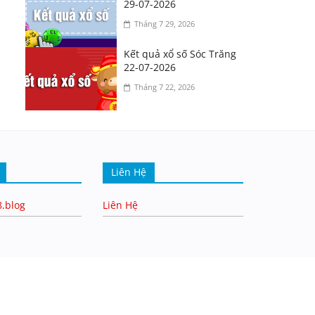
29-07-2026
Tháng 7 29, 2026
Kết quả xổ số Sóc Trăng
22-07-2026
Tháng 7 22, 2026
Liên Hệ
8.blog
Liên Hệ