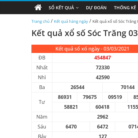
SỔ KẾT QUẢ
DỰ ĐOÁN
THỐNG KÊ
/
/
Trang chủ
Kết quả hàng ngày
Kết quả xổ số Sóc Trăng 
Kết quả xổ số Sóc Trăng 0
Kết quả sổ xố ngày - 03/03/2021
ĐB
454847
Nhất
72330
Nhì
42590
Ba
26544
70144
86931
79675
09519
8
Tư
58821
60418
115
Năm
2962
Sáu
6470
6472
071
Bảy
127