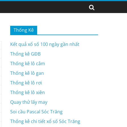
Thống Kê
Kết quả xổ số 100 ngày gần nhất
Thống kê GĐB
Thống kê lô câm
Thống kê lô gan
Thống kê lô rơi
Thống kê lô xiên
Quay thử lấy may
Soi cầu Pascal Sóc Trăng
Thống kê chi tiết xổ số Sóc Trăng