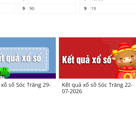
9
90
9
19
 xổ số Sóc Trăng 29-
Kết quả xổ số Sóc Trăng 22-
07-2026