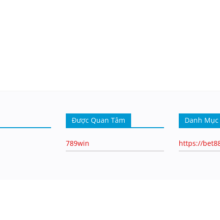
Được Quan Tâm
Danh Mục
789win
https://bet8