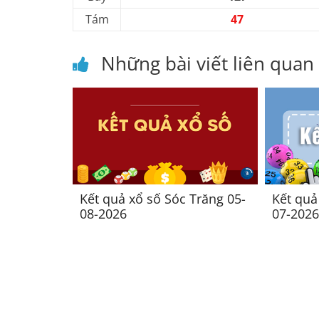
Tám
47
Những bài viết liên quan
Kết quả xổ số Sóc Trăng 05-
Kết quả
08-2026
07-2026