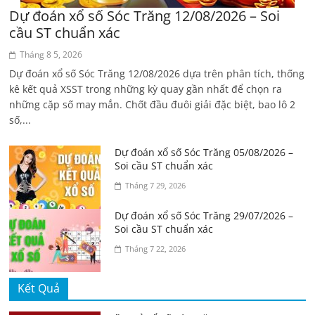
Dự đoán xổ số Sóc Trăng 12/08/2026 – Soi
cầu ST chuẩn xác
Tháng 8 5, 2026
Dự đoán xổ số Sóc Trăng 12/08/2026 dựa trên phân tích, thống
kê kết quả XSST trong những kỳ quay gần nhất để chọn ra
những cặp số may mắn. Chốt đầu đuôi giải đặc biệt, bao lô 2
số,...
Dự đoán xổ số Sóc Trăng 05/08/2026 –
Soi cầu ST chuẩn xác
Tháng 7 29, 2026
Dự đoán xổ số Sóc Trăng 29/07/2026 –
Soi cầu ST chuẩn xác
Tháng 7 22, 2026
Kết Quả