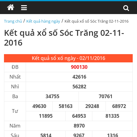
/
/
Trang chủ
Kết quả hàng ngày
Kết quả xổ số Sóc Trăng 02-11-2016
Kết quả xổ số Sóc Trăng 02-11-
2016
Kết quả sổ xố ngày - 02/11/2016
ĐB
900130
Nhất
42616
Nhì
56282
Ba
34755
70761
49630
58163
29248
68972
Tư
11895
64953
81335
Năm
8970
Sáu
5814
9267
1316