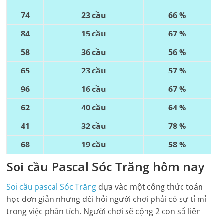
74
23 cầu
66 %
84
15 cầu
67 %
58
36 cầu
56 %
65
23 cầu
57 %
96
16 cầu
67 %
62
40 cầu
64 %
41
32 cầu
78 %
68
19 cầu
58 %
Soi cầu Pascal
Sóc Trăng
hôm nay
Soi cầu pascal
Sóc Trăng
dựa vào một công thức toán
học đơn giản nhưng đòi hỏi người chơi phải có sự tỉ mỉ
trong việc phân tích. Người chơi sẽ cộng 2 con số liên