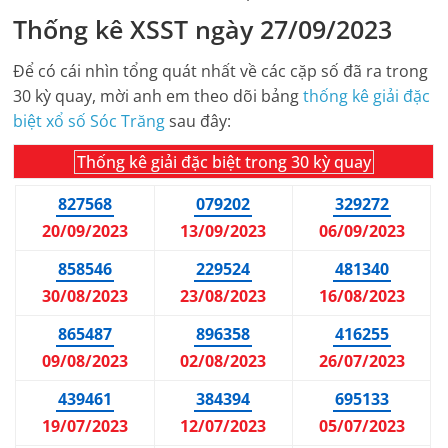
Thống kê
XSST
ngày
27/09/2023
Để có cái nhìn tổng quát nhất về các cặp số đã ra trong
30 kỳ quay, mời anh em theo dõi bảng
thống kê giải đặc
biệt xổ số
Sóc Trăng
sau đây:
Thống kê giải đặc biệt trong 30 kỳ quay
827568
079202
329272
20/09/2023
13/09/2023
06/09/2023
858546
229524
481340
30/08/2023
23/08/2023
16/08/2023
865487
896358
416255
09/08/2023
02/08/2023
26/07/2023
439461
384394
695133
19/07/2023
12/07/2023
05/07/2023