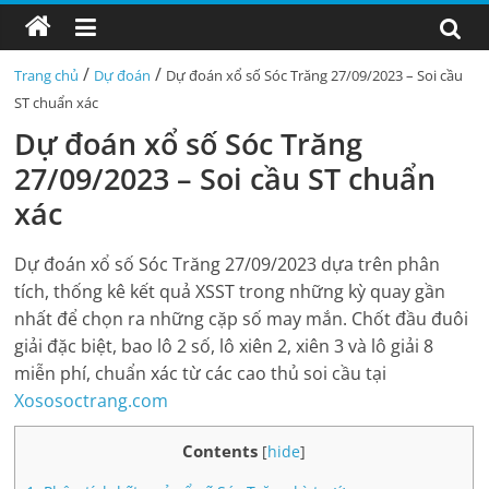
/
/
Trang chủ
Dự đoán
Dự đoán xổ số Sóc Trăng 27/09/2023 – Soi cầu
ST chuẩn xác
Dự đoán xổ số Sóc Trăng
27/09/2023 – Soi cầu ST chuẩn
xác
Dự đoán xổ số
Sóc Trăng
27/09/2023
dựa trên phân
tích, thống kê kết quả
XSST
trong những kỳ quay gần
nhất để chọn ra những cặp số may mắn. Chốt đầu đuôi
giải đặc biệt, bao lô 2 số, lô xiên 2, xiên 3 và lô giải 8
miễn phí, chuẩn xác từ các cao thủ soi cầu tại
Xososoctrang.com
Contents
[
hide
]