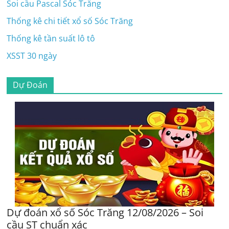
Soi cầu Pascal Sóc Trăng
Thống kê chi tiết xổ số Sóc Trăng
Thống kê tần suất lô tô
XSST 30 ngày
Dự Đoán
Dự đoán xổ số Sóc Trăng 12/08/2026 – Soi
cầu ST chuẩn xác