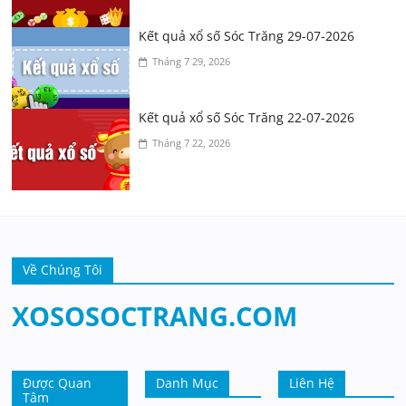
Kết quả xổ số Sóc Trăng 29-07-2026
Tháng 7 29, 2026
Kết quả xổ số Sóc Trăng 22-07-2026
Tháng 7 22, 2026
Về Chúng Tôi
XOSOSOCTRANG.COM
Được Quan
Danh Mục
Liên Hệ
Tâm