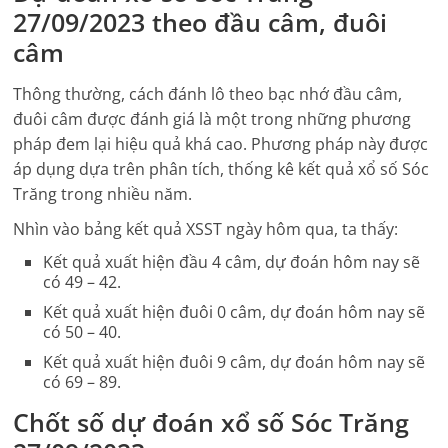
27/09/2023
theo đầu câm, đuôi
câm
Thông thường, cách đánh lô theo bạc nhớ đầu câm,
đuôi câm được đánh giá là một trong những phương
pháp đem lại hiệu quả khá cao. Phương pháp này được
áp dụng dựa trên phân tích, thống kê kết quả xổ số
Sóc
Trăng
trong nhiều năm.
Nhìn vào bảng kết quả
XSST
ngày hôm qua, ta thấy:
Kết quả xuất hiện đầu 4 câm, dự đoán hôm nay sẽ
có 49 – 42.
Kết quả xuất hiện đuôi 0 câm, dự đoán hôm nay sẽ
có 50 – 40.
Kết quả xuất hiện đuôi 9 câm, dự đoán hôm nay sẽ
có 69 – 89.
Chốt số dự đoán xổ số
Sóc Trăng