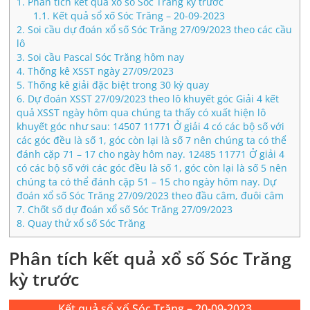
1.
Phân tích kết quả xổ số Sóc Trăng kỳ trước
1.1.
Kết quả sổ xố Sóc Trăng – 20-09-2023
2.
Soi cầu dự đoán xổ số Sóc Trăng 27/09/2023 theo các cầu
lô
3.
Soi cầu Pascal Sóc Trăng hôm nay
4.
Thống kê XSST ngày 27/09/2023
5.
Thống kê giải đặc biệt trong 30 kỳ quay
6.
Dự đoán XSST 27/09/2023 theo lô khuyết góc Giải 4 kết
quả XSST ngày hôm qua chúng ta thấy có xuất hiện lô
khuyết góc như sau: 14507 11771 Ở giải 4 có các bộ số với
các góc đều là số 1, góc còn lại là số 7 nên chúng ta có thể
đánh cặp 71 – 17 cho ngày hôm nay. 12485 11771 Ở giải 4
có các bộ số với các góc đều là số 1, góc còn lại là số 5 nên
chúng ta có thể đánh cặp 51 – 15 cho ngày hôm nay. Dự
đoán xổ số Sóc Trăng 27/09/2023 theo đầu câm, đuôi câm
7.
Chốt số dự đoán xổ số Sóc Trăng 27/09/2023
8.
Quay thử xổ số Sóc Trăng
Phân tích kết quả xổ số
Sóc Trăng
kỳ trước
Kết quả sổ xố
Sóc Trăng
– 20-09-2023