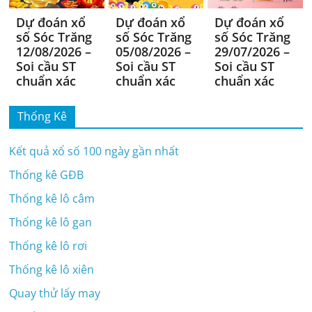
Dự đoán xổ
Dự đoán xổ
Dự đoán xổ
số Sóc Trăng
số Sóc Trăng
số Sóc Trăng
12/08/2026 –
05/08/2026 –
29/07/2026 –
Soi cầu ST
Soi cầu ST
Soi cầu ST
chuẩn xác
chuẩn xác
chuẩn xác
Thống Kê
Kết quả xổ số 100 ngày gần nhất
Thống kê GĐB
Thống kê lô câm
Thống kê lô gan
Thống kê lô rơi
Thống kê lô xiên
Quay thử lấy may