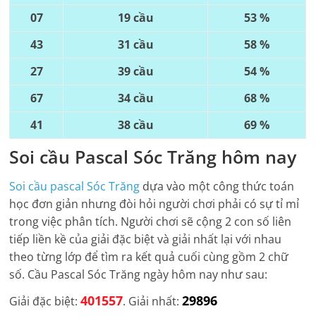
07
19 cầu
53 %
43
31 cầu
58 %
27
39 cầu
54 %
67
34 cầu
68 %
41
38 cầu
69 %
Soi cầu Pascal
Sóc Trăng
hôm nay
Soi cầu pascal
Sóc Trăng
dựa vào một công thức toán
học đơn giản nhưng đòi hỏi người chơi phải có sự tỉ mỉ
trong việc phân tích. Người chơi sẽ cộng 2 con số liên
tiếp liền kề của giải đặc biệt và giải nhất lại với nhau
theo từng lớp để tìm ra kết quả cuối cùng gồm 2 chữ
số. Cầu Pascal
Sóc Trăng
ngày hôm nay như sau:
401557
29896
Giải đặc biệt:
. Giải nhất: