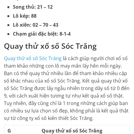
Song thủ: 21 – 12
Lô kép: 88
Lô xiên: 02 – 70 – 43
Chạm giải đặc biệt: 8-1-4
Quay thử xổ số
Sóc Trăng
Quay thử xổ số
Sóc Trăng
là cách giúp người chơi xổ số
tham khảo những con lô may mắn lấy hên mỗi ngày.
Bạn có thể quay thử nhiều lần để tham khảo nhiều cặp
số khác nhau của xổ số
Sóc Trăng
. Kết quả quay thử xổ
số
Sóc Trăng
được lấy ngẫu nhiên trong dãy số từ 0 đến
9, với cách xuất hiện tương tự như kết quả xổ số thật.
Tuy nhiên, đây cũng chỉ là 1 trong những cách giúp bạn
có nhiều sự lựa chọn số đẹp, không phải là kết quả thật
sự từ công ty xổ số kiến thiết
Sóc Trăng
.
G
Quay thử xổ số
Sóc Trăng