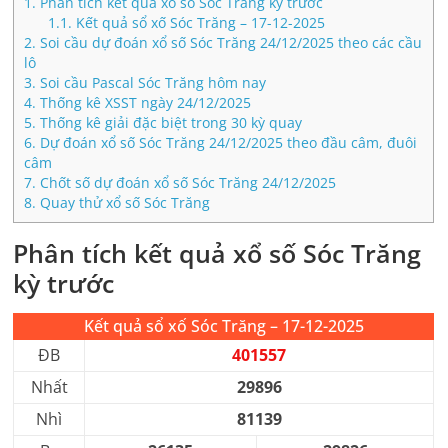
1.
Phân tích kết quả xổ số Sóc Trăng kỳ trước
1.1.
Kết quả sổ xố Sóc Trăng – 17-12-2025
2.
Soi cầu dự đoán xổ số Sóc Trăng 24/12/2025 theo các cầu
lô
3.
Soi cầu Pascal Sóc Trăng hôm nay
4.
Thống kê XSST ngày 24/12/2025
5.
Thống kê giải đặc biệt trong 30 kỳ quay
6.
Dự đoán xổ số Sóc Trăng 24/12/2025 theo đầu câm, đuôi
câm
7.
Chốt số dự đoán xổ số Sóc Trăng 24/12/2025
8.
Quay thử xổ số Sóc Trăng
Phân tích kết quả xổ số
Sóc Trăng
kỳ trước
Kết quả sổ xố
Sóc Trăng
– 17-12-2025
ĐB
401557
Nhất
29896
Nhì
81139