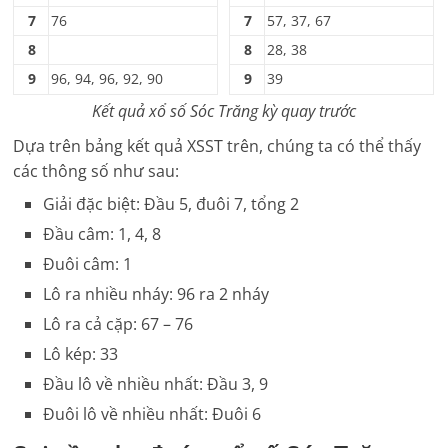
7
76
7
57, 37, 67
8
8
28, 38
9
96, 94, 96, 92, 90
9
39
Kết quả xổ số
Sóc Trăng
kỳ quay trước
Dựa trên bảng kết quả
XSST
trên, chúng ta có thể thấy
các thông số như sau:
Giải đặc biệt: Đầu 5, đuôi 7, tổng 2
Đầu câm: 1, 4, 8
Đuôi câm: 1
Lô ra nhiều nháy: 96 ra 2 nháy
Lô ra cả cặp: 67 – 76
Lô kép: 33
Đầu lô về nhiều nhất: Đầu 3, 9
Đuôi lô về nhiều nhất: Đuôi 6