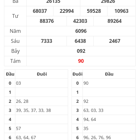
Ba
26135
29826
68037
22994
59528
10963
Tư
88376
42303
89264
Năm
6096
Sáu
7333
6438
2467
Bảy
092
Tám
90
Đầu
Đuôi
Đuôi
Đầu
0
03
0
90
1
1
2
26, 28
2
92
3
39, 35, 37, 33, 38
3
63, 03, 33
4
4
94, 64
5
57
5
35
6
63, 64, 67
6
96, 26, 76, 96