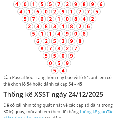
4
0
1
5
5
7
2
9
8
9
6
4
1
6
0
2
9
1
7
7
5
5
7
6
2
1
0
8
4
2
2
3
8
3
1
8
2
6
5
1
1
4
9
0
8
6
2
5
3
9
8
8
7
8
2
7
5
5
0
9
0
5
9
5
4
Cầu Pascal
Sóc Trăng
hôm nay báo về lô 54, anh em có
thể chọn lô
54
hoặc đánh cả cặp
54 – 45
Thống kê
XSST
ngày
24/12/2025
Để có cái nhìn tổng quát nhất về các cặp số đã ra trong
30 kỳ quay, mời anh em theo dõi bảng
thống kê giải đặc