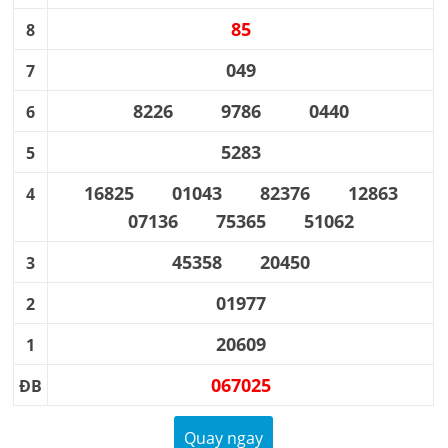
85
8
049
7
8226
9786
0440
6
5283
5
16825
01043
82376
12863
4
07136
75365
51062
45358
20450
3
01977
2
20609
1
067025
ĐB
Quay ngay