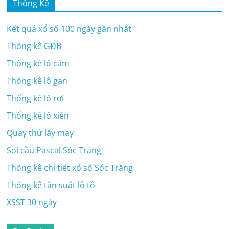
Thống Kê
Kết quả xổ số 100 ngày gần nhất
Thống kê GĐB
Thống kê lô câm
Thống kê lô gan
Thống kê lô rơi
Thống kê lô xiên
Quay thử lấy may
Soi cầu Pascal Sóc Trăng
Thống kê chi tiết xổ số Sóc Trăng
Thống kê tần suất lô tô
XSST 30 ngày