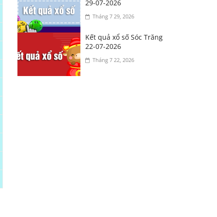
29-07-2026
Tháng 7 29, 2026
Kết quả xổ số Sóc Trăng
22-07-2026
Tháng 7 22, 2026