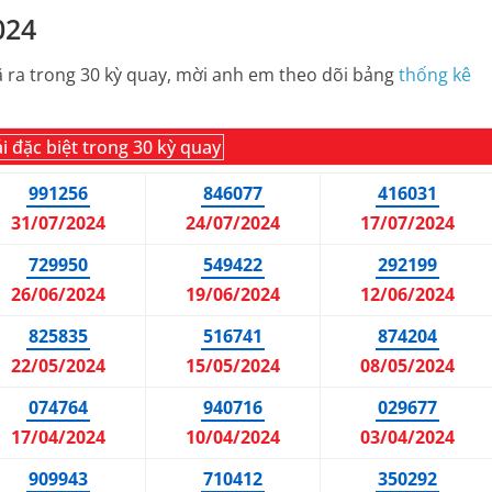
024
đã ra trong 30 kỳ quay, mời anh em theo dõi bảng
thống kê
i đặc biệt trong 30 kỳ quay
991256
846077
416031
31/07/2024
24/07/2024
17/07/2024
729950
549422
292199
26/06/2024
19/06/2024
12/06/2024
825835
516741
874204
22/05/2024
15/05/2024
08/05/2024
074764
940716
029677
17/04/2024
10/04/2024
03/04/2024
909943
710412
350292