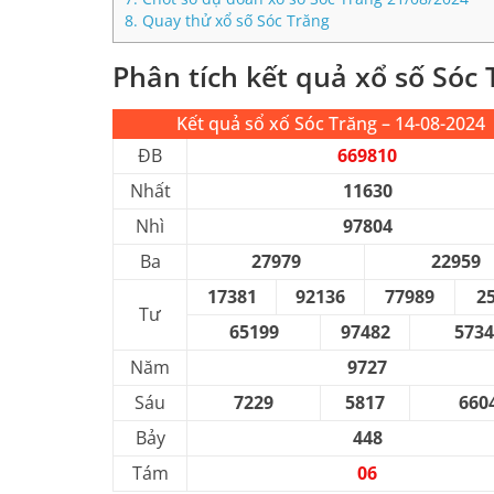
8.
Quay thử xổ số Sóc Trăng
Phân tích kết quả xổ số
Sóc 
Kết quả sổ xố
Sóc Trăng
– 14-08-2024
ĐB
669810
Nhất
11630
Nhì
97804
Ba
27979
22959
17381
92136
77989
2
Tư
65199
97482
5734
Năm
9727
Sáu
7229
5817
660
Bảy
448
Tám
06