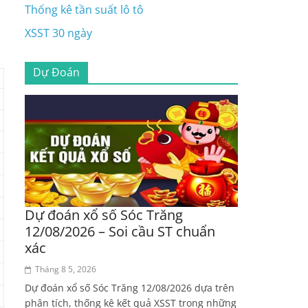
Thống kê tần suất lô tô
XSST 30 ngày
Dự Đoán
Dự đoán xổ số Sóc Trăng
12/08/2026 – Soi cầu ST chuẩn
xác
Tháng 8 5, 2026
Dự đoán xổ số Sóc Trăng 12/08/2026 dựa trên
phân tích, thống kê kết quả XSST trong những