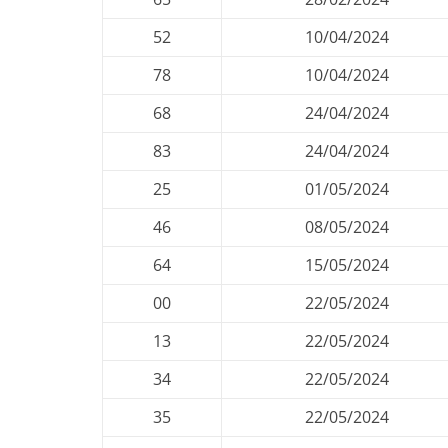
52
10/04/2024
78
10/04/2024
68
24/04/2024
83
24/04/2024
25
01/05/2024
46
08/05/2024
64
15/05/2024
00
22/05/2024
13
22/05/2024
34
22/05/2024
35
22/05/2024