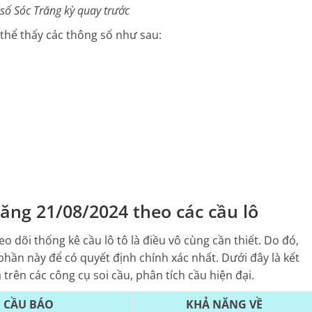
 số
Sóc Trăng
kỳ quay trước
 thể thấy các thông số như sau:
răng
21/08/2024
theo các cầu lô
eo dõi thống kê cầu lô tô là điều vô cùng cần thiết. Do đó,
 phần này để có quyết định chính xác nhất. Dưới đây là kết
trên các công cụ soi cầu, phân tích cầu hiện đại.
 CẦU BÁO
KHẢ NĂNG VỀ