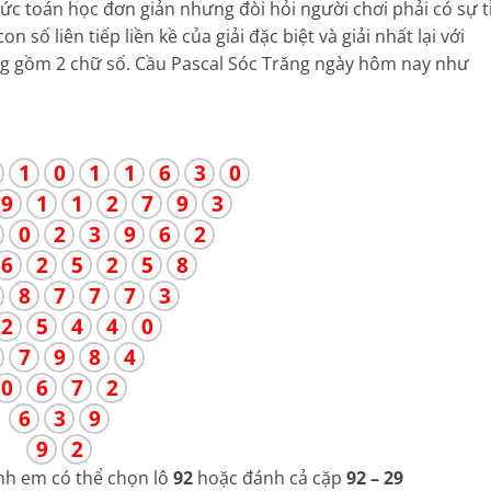
c toán học đơn giản nhưng đòi hỏi người chơi phải có sự t
n số liên tiếp liền kề của giải đặc biệt và giải nhất lại với
ng gồm 2 chữ số. Cầu Pascal
Sóc Trăng
ngày hôm nay như
1
0
1
1
6
3
0
9
1
1
2
7
9
3
0
2
3
9
6
2
6
2
5
2
5
8
8
7
7
7
3
2
5
4
4
0
7
9
8
4
0
6
7
2
6
3
9
9
2
nh em có thể chọn lô
92
hoặc đánh cả cặp
92 – 29