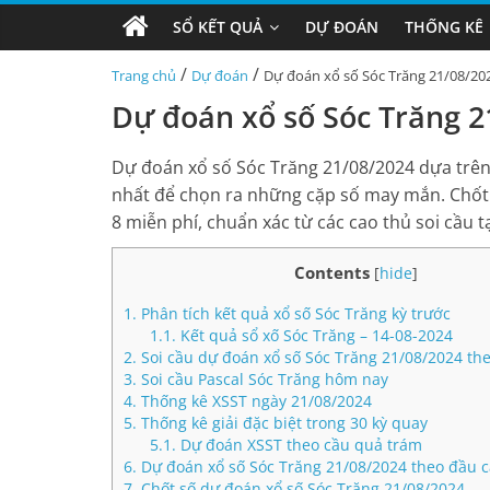
SỔ KẾT QUẢ
DỰ ĐOÁN
THỐNG KÊ
/
/
Trang chủ
Dự đoán
Dự đoán xổ số Sóc Trăng 21/08/202
Dự đoán xổ số Sóc Trăng 2
Dự đoán xổ số
Sóc Trăng
21/08/2024
dựa trên
nhất để chọn ra những cặp số may mắn. Chốt đầu 
8 miễn phí, chuẩn xác từ các cao thủ soi cầu t
Contents
[
hide
]
1.
Phân tích kết quả xổ số Sóc Trăng kỳ trước
1.1.
Kết quả sổ xố Sóc Trăng – 14-08-2024
2.
Soi cầu dự đoán xổ số Sóc Trăng 21/08/2024 the
3.
Soi cầu Pascal Sóc Trăng hôm nay
4.
Thống kê XSST ngày 21/08/2024
5.
Thống kê giải đặc biệt trong 30 kỳ quay
5.1.
Dự đoán XSST theo cầu quả trám
6.
Dự đoán xổ số Sóc Trăng 21/08/2024 theo đầu 
7.
Chốt số dự đoán xổ số Sóc Trăng 21/08/2024