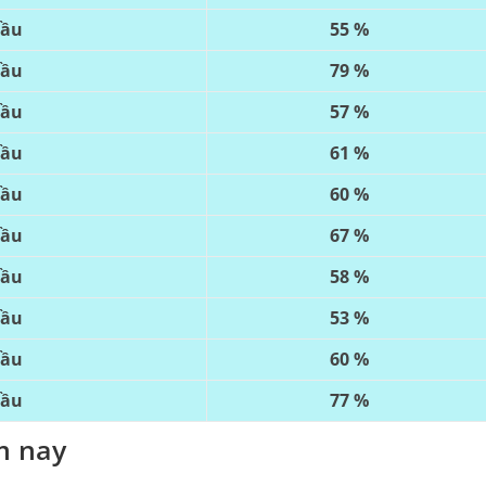
cầu
55 %
cầu
79 %
cầu
57 %
cầu
61 %
cầu
60 %
cầu
67 %
cầu
58 %
cầu
53 %
cầu
60 %
cầu
77 %
 nay