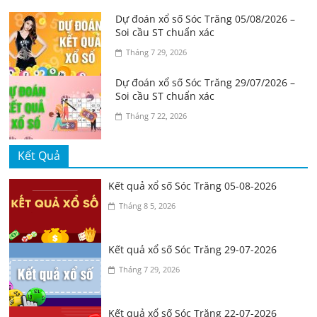
Dự đoán xổ số Sóc Trăng 05/08/2026 –
Soi cầu ST chuẩn xác
Tháng 7 29, 2026
Dự đoán xổ số Sóc Trăng 29/07/2026 –
Soi cầu ST chuẩn xác
Tháng 7 22, 2026
Kết Quả
Kết quả xổ số Sóc Trăng 05-08-2026
Tháng 8 5, 2026
Kết quả xổ số Sóc Trăng 29-07-2026
Tháng 7 29, 2026
Kết quả xổ số Sóc Trăng 22-07-2026