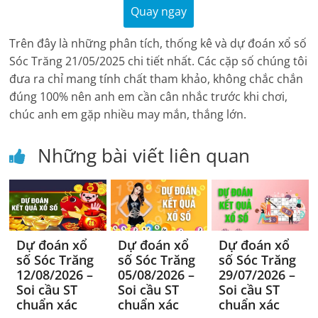
Quay ngay
Trên đây là những phân tích, thống kê và dự đoán xổ số
Sóc Trăng
21/05/2025
chi tiết nhất. Các cặp số chúng tôi
đưa ra chỉ mang tính chất tham khảo, không chắc chắn
đúng 100% nên anh em cần cân nhắc trước khi chơi,
chúc anh em gặp nhiều may mắn, thắng lớn.
Những bài viết liên quan
Dự đoán xổ
Dự đoán xổ
Dự đoán xổ
số Sóc Trăng
số Sóc Trăng
số Sóc Trăng
12/08/2026 –
05/08/2026 –
29/07/2026 –
Soi cầu ST
Soi cầu ST
Soi cầu ST
chuẩn xác
chuẩn xác
chuẩn xác