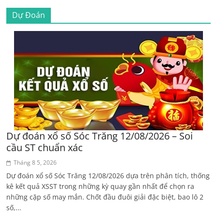
Dự Đoán
Dự đoán xổ số Sóc Trăng 12/08/2026 – Soi
cầu ST chuẩn xác
Tháng 8 5, 2026
Dự đoán xổ số Sóc Trăng 12/08/2026 dựa trên phân tích, thống
kê kết quả XSST trong những kỳ quay gần nhất để chọn ra
những cặp số may mắn. Chốt đầu đuôi giải đặc biệt, bao lô 2
số,...