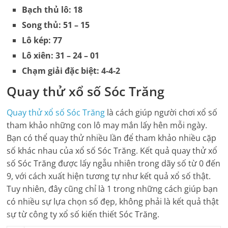
Bạch thủ lô: 18
Song thủ: 51 – 15
Lô kép: 77
Lô xiên: 31 – 24 – 01
Chạm giải đặc biệt: 4-4-2
Quay thử xổ số
Sóc Trăng
Quay thử xổ số
Sóc Trăng
là cách giúp người chơi xổ số
tham khảo những con lô may mắn lấy hên mỗi ngày.
Bạn có thể quay thử nhiều lần để tham khảo nhiều cặp
số khác nhau của xổ số
Sóc Trăng
. Kết quả quay thử xổ
số
Sóc Trăng
được lấy ngẫu nhiên trong dãy số từ 0 đến
9, với cách xuất hiện tương tự như kết quả xổ số thật.
Tuy nhiên, đây cũng chỉ là 1 trong những cách giúp bạn
có nhiều sự lựa chọn số đẹp, không phải là kết quả thật
sự từ công ty xổ số kiến thiết
Sóc Trăng
.