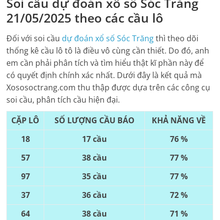
Soi cầu dự đoán xổ số
Sóc Trăng
21/05/2025
theo các cầu lô
Đối với soi cầu
dự đoán xổ số
Sóc Trăng
thì theo dõi
thống kê cầu lô tô là điều vô cùng cần thiết. Do đó, anh
em cần phải phân tích và tìm hiểu thật kĩ phần này để
có quyết định chính xác nhất. Dưới đây là kết quả mà
Xososoctrang.com
thu thập được dựa trên các công cụ
soi cầu, phân tích cầu hiện đại.
CẶP LÔ
SỐ LƯỢNG CẦU BÁO
KHẢ NĂNG VỀ
18
17 cầu
76 %
57
38 cầu
77 %
97
35 cầu
77 %
37
36 cầu
72 %
64
38 cầu
71 %