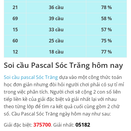
21
36 cầu
78 %
69
39 cầu
58 %
15
33 cầu
57 %
60
25 cầu
75 %
12
18 cầu
77 %
Soi cầu Pascal
Sóc Trăng
hôm nay
Soi cầu pascal
Sóc Trăng
dựa vào một công thức toán
học đơn giản nhưng đòi hỏi người chơi phải có sự tỉ mỉ
trong việc phân tích. Người chơi sẽ cộng 2 con số liên
tiếp liền kề của giải đặc biệt và giải nhất lại với nhau
theo từng lớp để tìm ra kết quả cuối cùng gồm 2 chữ
số. Cầu Pascal
Sóc Trăng
ngày hôm nay như sau:
375700
05182
Giải đặc biệt:
. Giải nhất: