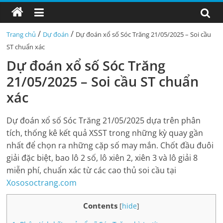
/
/
Trang chủ
Dự đoán
Dự đoán xổ số Sóc Trăng 21/05/2025 – Soi cầu
ST chuẩn xác
Dự đoán xổ số Sóc Trăng
21/05/2025 – Soi cầu ST chuẩn
xác
Dự đoán xổ số
Sóc Trăng
21/05/2025
dựa trên phân
tích, thống kê kết quả
XSST
trong những kỳ quay gần
nhất để chọn ra những cặp số may mắn. Chốt đầu đuôi
giải đặc biệt, bao lô 2 số, lô xiên 2, xiên 3 và lô giải 8
miễn phí, chuẩn xác từ các cao thủ soi cầu tại
Xososoctrang.com
Contents
[
hide
]