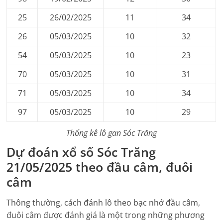
25
26/02/2025
11
34
26
05/03/2025
10
32
54
05/03/2025
10
23
70
05/03/2025
10
31
71
05/03/2025
10
34
97
05/03/2025
10
29
Thống kê lô gan
Sóc Trăng
Dự đoán xổ số
Sóc Trăng
21/05/2025
theo đầu câm, đuôi
câm
Thông thường, cách đánh lô theo bạc nhớ đầu câm,
đuôi câm được đánh giá là một trong những phương