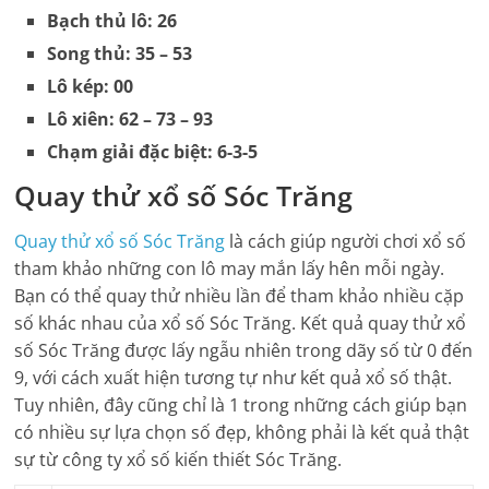
Bạch thủ lô: 26
Song thủ: 35 – 53
Lô kép: 00
Lô xiên: 62 – 73 – 93
Chạm giải đặc biệt: 6-3-5
Quay thử xổ số
Sóc Trăng
Quay thử xổ số
Sóc Trăng
là cách giúp người chơi xổ số
tham khảo những con lô may mắn lấy hên mỗi ngày.
Bạn có thể quay thử nhiều lần để tham khảo nhiều cặp
số khác nhau của xổ số
Sóc Trăng
. Kết quả quay thử xổ
số
Sóc Trăng
được lấy ngẫu nhiên trong dãy số từ 0 đến
9, với cách xuất hiện tương tự như kết quả xổ số thật.
Tuy nhiên, đây cũng chỉ là 1 trong những cách giúp bạn
có nhiều sự lựa chọn số đẹp, không phải là kết quả thật
sự từ công ty xổ số kiến thiết
Sóc Trăng
.