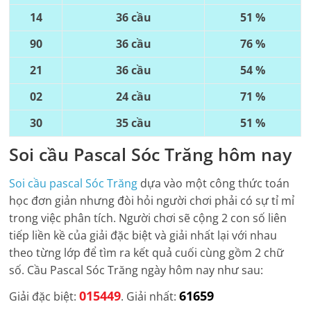
14
36 cầu
51 %
90
36 cầu
76 %
21
36 cầu
54 %
02
24 cầu
71 %
30
35 cầu
51 %
Soi cầu Pascal
Sóc Trăng
hôm nay
Soi cầu pascal
Sóc Trăng
dựa vào một công thức toán
học đơn giản nhưng đòi hỏi người chơi phải có sự tỉ mỉ
trong việc phân tích. Người chơi sẽ cộng 2 con số liên
tiếp liền kề của giải đặc biệt và giải nhất lại với nhau
theo từng lớp để tìm ra kết quả cuối cùng gồm 2 chữ
số. Cầu Pascal
Sóc Trăng
ngày hôm nay như sau:
015449
61659
Giải đặc biệt:
. Giải nhất: