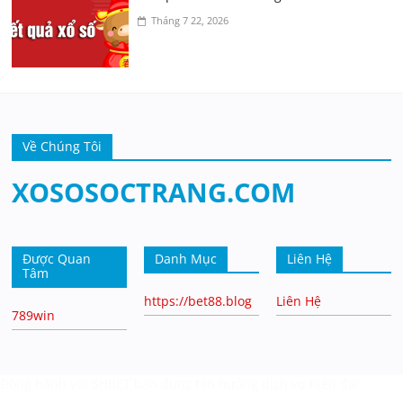
Tháng 7 22, 2026
Về Chúng Tôi
XOSOSOCTRANG.COM
Được Quan
Danh Mục
Liên Hệ
Tâm
https://bet88.blog
Liên Hệ
789win
Đồng hành với
SHBET
bạn được tận hưởng dịch vụ hiện đại