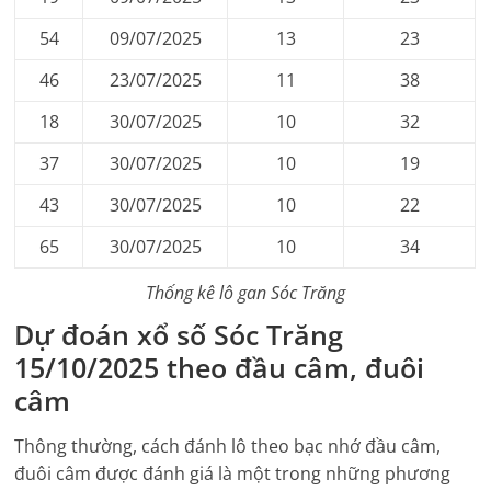
54
09/07/2025
13
23
46
23/07/2025
11
38
18
30/07/2025
10
32
37
30/07/2025
10
19
43
30/07/2025
10
22
65
30/07/2025
10
34
Thống kê lô gan
Sóc Trăng
Dự đoán xổ số
Sóc Trăng
15/10/2025
theo đầu câm, đuôi
câm
Thông thường, cách đánh lô theo bạc nhớ đầu câm,
đuôi câm được đánh giá là một trong những phương