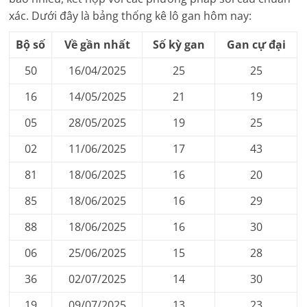
xác. Dưới đây là bảng thống kê lô gan hôm nay:
Bộ số
Về gần nhất
Số kỳ gan
Gan cự đại
50
16/04/2025
25
25
16
14/05/2025
21
19
05
28/05/2025
19
25
02
11/06/2025
17
43
81
18/06/2025
16
20
85
18/06/2025
16
29
88
18/06/2025
16
30
06
25/06/2025
15
28
36
02/07/2025
14
30
19
09/07/2025
13
23