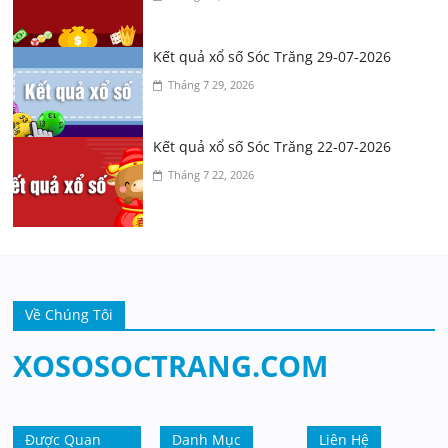
Kết quả xổ số Sóc Trăng 29-07-2026
Tháng 7 29, 2026
Kết quả xổ số Sóc Trăng 22-07-2026
Tháng 7 22, 2026
Về Chúng Tôi
XOSOSOCTRANG.COM
Được Quan
Danh Mục
Liên Hệ