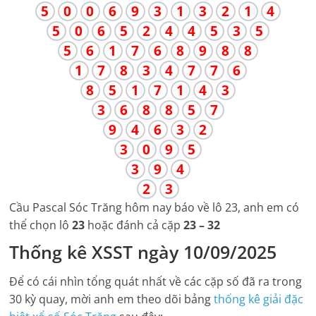
5
0
0
6
9
3
1
3
2
1
4
5
0
6
5
2
4
4
5
3
5
5
6
1
7
6
8
9
8
8
1
7
8
3
4
7
7
6
8
5
1
7
1
4
3
3
6
8
8
5
7
9
4
6
3
2
3
0
9
5
3
9
4
2
3
Cầu Pascal
Sóc Trăng
hôm nay báo về lô 23, anh em có
thể chọn lô
23
hoặc đánh cả cặp
23 – 32
Thống kê
XSST
ngày
10/09/2025
Để có cái nhìn tổng quát nhất về các cặp số đã ra trong
30 kỳ quay, mời anh em theo dõi bảng
thống kê giải đặc