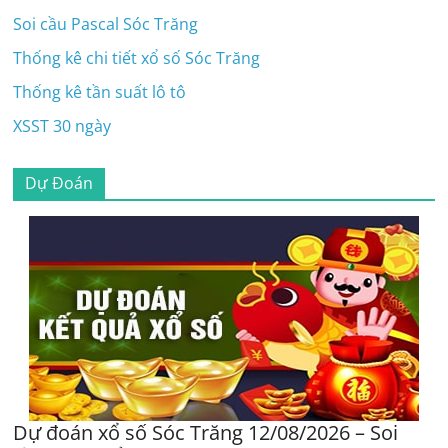
Soi cầu Pascal Sóc Trăng
Thống kê chi tiết xổ số Sóc Trăng
Thống kê tần suất lô tô
XSST 30 ngày
Dự Đoán
Dự đoán xổ số Sóc Trăng 12/08/2026 – Soi