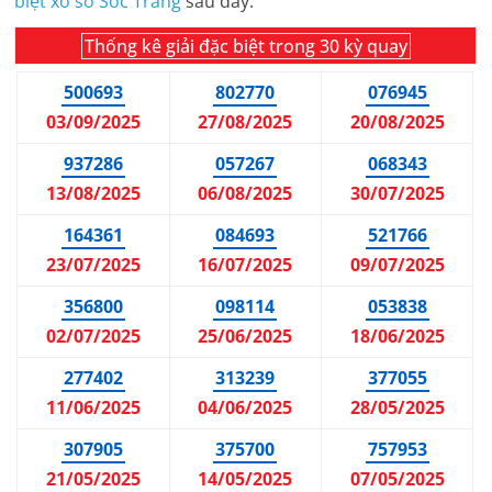
biệt xổ số
Sóc Trăng
sau đây:
Thống kê giải đặc biệt trong 30 kỳ quay
500693
802770
076945
03/09/2025
27/08/2025
20/08/2025
937286
057267
068343
13/08/2025
06/08/2025
30/07/2025
164361
084693
521766
23/07/2025
16/07/2025
09/07/2025
356800
098114
053838
02/07/2025
25/06/2025
18/06/2025
277402
313239
377055
11/06/2025
04/06/2025
28/05/2025
307905
375700
757953
21/05/2025
14/05/2025
07/05/2025