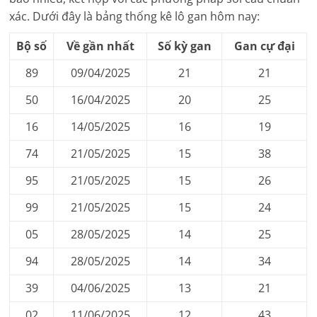
xác. Dưới đây là bảng thống kê lô gan hôm nay:
Bộ số
Về gần nhất
Số kỳ gan
Gan cự đại
89
09/04/2025
21
21
50
16/04/2025
20
25
16
14/05/2025
16
19
74
21/05/2025
15
38
95
21/05/2025
15
26
99
21/05/2025
15
24
05
28/05/2025
14
25
94
28/05/2025
14
34
39
04/06/2025
13
21
02
11/06/2025
12
43