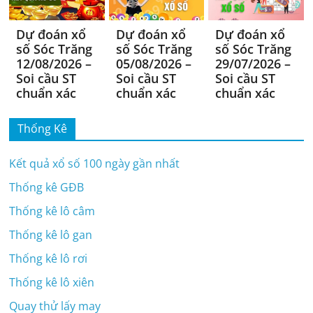
Dự đoán xổ
Dự đoán xổ
Dự đoán xổ
số Sóc Trăng
số Sóc Trăng
số Sóc Trăng
12/08/2026 –
05/08/2026 –
29/07/2026 –
Soi cầu ST
Soi cầu ST
Soi cầu ST
chuẩn xác
chuẩn xác
chuẩn xác
Thống Kê
Kết quả xổ số 100 ngày gần nhất
Thống kê GĐB
Thống kê lô câm
Thống kê lô gan
Thống kê lô rơi
Thống kê lô xiên
Quay thử lấy may