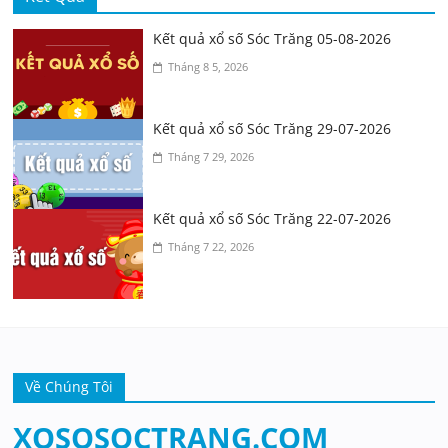
Kết quả xổ số Sóc Trăng 05-08-2026
Tháng 8 5, 2026
Kết quả xổ số Sóc Trăng 29-07-2026
Tháng 7 29, 2026
Kết quả xổ số Sóc Trăng 22-07-2026
Tháng 7 22, 2026
Về Chúng Tôi
XOSOSOCTRANG.COM