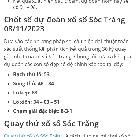
Kết quả xuất hiện đầu 9 câm, dự đoán hôm nay sẽ
có 91 – 98.
Chốt số dự đoán xổ số
Sóc Trăng
08/11/2023
Dựa vào các phương pháp soi cầu hiện đại, thuật toán
xác suất thống kê, phân tích kết quả trong 30 kỳ quay
gần nhất của xổ số
Sóc Trăng
. Chúng tôi đưa ra kết quả
dự đoán các con số đẹp có độ chính xác cao tại đây:
Bạch thủ lô: 53
Song thủ: 48 – 84
Lô kép: 88
Lô xiên: 34 – 03 – 51
Chạm giải đặc biệt: 8-3-1
Quay thử xổ số
Sóc Trăng
Quay thử xổ số
Sóc Trăng
là cách giúp người chơi xổ số