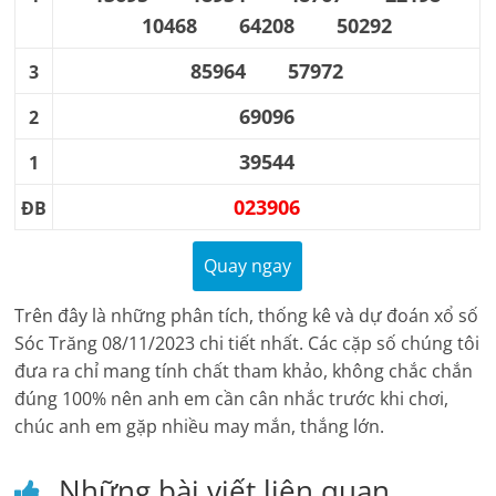
10468
64208
50292
85964
57972
3
69096
2
39544
1
023906
ĐB
Quay ngay
Trên đây là những phân tích, thống kê và dự đoán xổ số
Sóc Trăng
08/11/2023
chi tiết nhất. Các cặp số chúng tôi
đưa ra chỉ mang tính chất tham khảo, không chắc chắn
đúng 100% nên anh em cần cân nhắc trước khi chơi,
chúc anh em gặp nhiều may mắn, thắng lớn.
Những bài viết liên quan