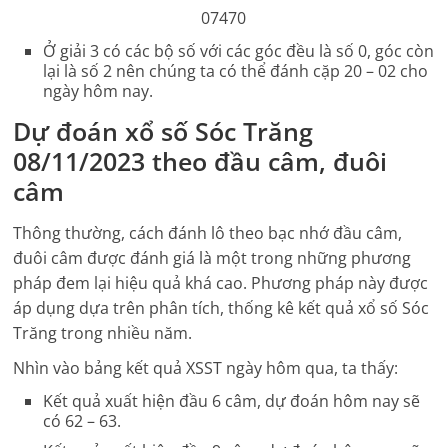
07470
Ở giải 3 có các bộ số với các góc đều là số 0, góc còn
lại là số 2 nên chúng ta có thể đánh cặp 20 – 02 cho
ngày hôm nay.
Dự đoán xổ số
Sóc Trăng
08/11/2023
theo đầu câm, đuôi
câm
Thông thường, cách đánh lô theo bạc nhớ đầu câm,
đuôi câm được đánh giá là một trong những phương
pháp đem lại hiệu quả khá cao. Phương pháp này được
áp dụng dựa trên phân tích, thống kê kết quả xổ số
Sóc
Trăng
trong nhiều năm.
Nhìn vào bảng kết quả
XSST
ngày hôm qua, ta thấy:
Kết quả xuất hiện đầu 6 câm, dự đoán hôm nay sẽ
có 62 – 63.