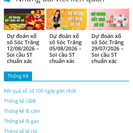
Dự đoán xổ
Dự đoán xổ
Dự đoán xổ
số Sóc Trăng
số Sóc Trăng
số Sóc Trăng
12/08/2026 –
05/08/2026 –
29/07/2026 –
Soi cầu ST
Soi cầu ST
Soi cầu ST
chuẩn xác
chuẩn xác
chuẩn xác
Thống Kê
Kết quả xổ số 100 ngày gần nhất
Thống kê GĐB
Thống kê lô câm
Thống kê lô gan
Thống kê lô rơi