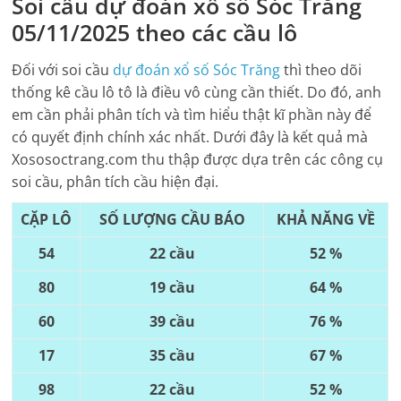
Soi cầu dự đoán xổ số
Sóc Trăng
05/11/2025
theo các cầu lô
Đối với soi cầu
dự đoán xổ số
Sóc Trăng
thì theo dõi
thống kê cầu lô tô là điều vô cùng cần thiết. Do đó, anh
em cần phải phân tích và tìm hiểu thật kĩ phần này để
có quyết định chính xác nhất. Dưới đây là kết quả mà
Xososoctrang.com
thu thập được dựa trên các công cụ
soi cầu, phân tích cầu hiện đại.
CẶP LÔ
SỐ LƯỢNG CẦU BÁO
KHẢ NĂNG VỀ
54
22 cầu
52 %
80
19 cầu
64 %
60
39 cầu
76 %
17
35 cầu
67 %
98
22 cầu
52 %