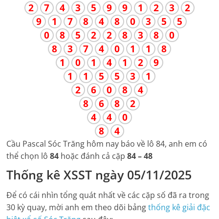
2
7
4
3
5
9
9
1
2
3
2
9
1
7
8
4
8
0
3
5
5
0
8
5
2
2
8
3
8
0
8
3
7
4
0
1
1
8
1
0
1
4
1
2
9
1
1
5
5
3
1
2
6
0
8
4
8
6
8
2
4
4
0
8
4
Cầu Pascal
Sóc Trăng
hôm nay báo về lô 84, anh em có
thể chọn lô
84
hoặc đánh cả cặp
84 – 48
Thống kê
XSST
ngày
05/11/2025
Để có cái nhìn tổng quát nhất về các cặp số đã ra trong
30 kỳ quay, mời anh em theo dõi bảng
thống kê giải đặc