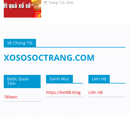
Tháng 7 22, 2026
Về Chúng Tôi
XOSOSOCTRANG.COM
Được Quan
Danh Mục
Liên Hệ
Tâm
https://bet88.blog
Liên Hệ
789win
Đồng hành với
SHBET
bạn được tận hưởng dịch vụ hiện đại