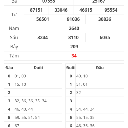
Ba
07555
25167
87151
33046
46615
95554
Tư
56501
91036
30836
Năm
2640
Sáu
3244
8110
6035
Bảy
209
Tám
34
Đầu
Đuôi
Đuôi
Đầu
0
01, 09
0
40, 10
1
15, 10
1
51, 01
2
2
32
3
32, 36, 36, 35, 34
3
4
46, 40, 44
4
54, 44, 34
5
59, 55, 51, 54
5
55, 15, 35
6
67
6
46, 36, 36