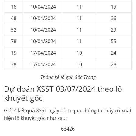
16
10/04/2024
11
19
48
10/04/2024
11
36
52
10/04/2024
11
29
78
10/04/2024
11
55
15
17/04/2024
10
24
38
17/04/2024
10
28
Thống kê lô gan
Sóc Trăng
Dự đoán
XSST
03/07/2024 theo lô
khuyết góc
Giải 4 kết quả
XSST
ngày hôm qua chúng ta thấy có xuất
hiện lô khuyết góc như sau:
63426