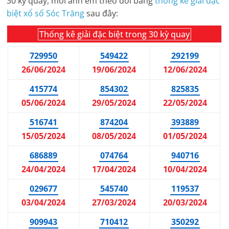
30 kỳ quay, mời anh em theo dõi bảng
thống kê giải đặc
biệt xổ số
Sóc Trăng
sau đây:
Thống kê giải đặc biệt trong 30 kỳ quay
729950
549422
292199
26/06/2024
19/06/2024
12/06/2024
415774
854302
825835
05/06/2024
29/05/2024
22/05/2024
516741
874204
393889
15/05/2024
08/05/2024
01/05/2024
686889
074764
940716
24/04/2024
17/04/2024
10/04/2024
029677
545740
119537
03/04/2024
27/03/2024
20/03/2024
909943
710412
350292