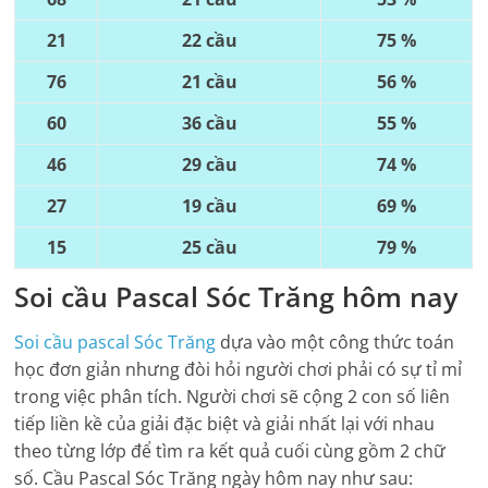
21
22 cầu
75 %
76
21 cầu
56 %
60
36 cầu
55 %
46
29 cầu
74 %
27
19 cầu
69 %
15
25 cầu
79 %
Soi cầu Pascal
Sóc Trăng
hôm nay
Soi cầu pascal
Sóc Trăng
dựa vào một công thức toán
học đơn giản nhưng đòi hỏi người chơi phải có sự tỉ mỉ
trong việc phân tích. Người chơi sẽ cộng 2 con số liên
tiếp liền kề của giải đặc biệt và giải nhất lại với nhau
theo từng lớp để tìm ra kết quả cuối cùng gồm 2 chữ
số. Cầu Pascal
Sóc Trăng
ngày hôm nay như sau: