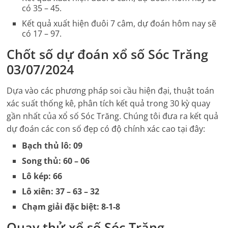
có 35 – 45.
Kết quả xuất hiện đuôi 7 câm, dự đoán hôm nay sẽ
có 17 – 97.
Chốt số dự đoán xổ số
Sóc Trăng
03/07/2024
Dựa vào các phương pháp soi cầu hiện đại, thuật toán
xác suất thống kê, phân tích kết quả trong 30 kỳ quay
gần nhất của xổ số
Sóc Trăng
. Chúng tôi đưa ra kết quả
dự đoán các con số đẹp có độ chính xác cao tại đây:
Bạch thủ lô: 09
Song thủ: 60 – 06
Lô kép: 66
Lô xiên: 37 – 63 – 32
Chạm giải đặc biệt: 8-1-8
Quay thử xổ số
Sóc Trăng