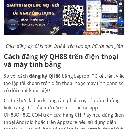
Cách đăng ký tài khoản QH88 trên Laptop, PC rất đơn giản
Cách đăng ký QH88 trên điện thoại
và máy tính bảng
So với cách
đăng ký QH88
bằng Laptop, PC kể trên, việc
tạo lập tài khoản trên điện thoại hoặc máy tính bảng sẽ
có đôi chút khác biệt!
Cụ thể hơn là bạn không cần phải truy cập vào đường
link trang chủ của nhà cái mà có thể tải app
QH88QH882.COM trên cửa hàng CH Play nếu dùng điện
thoại Android hoặc trên Appstore nếu sử dụng điện