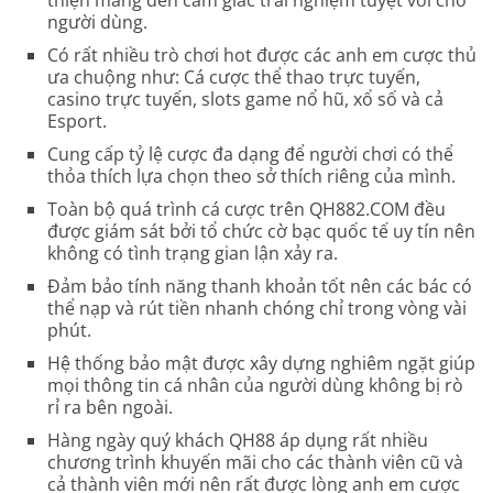
thiện mang đến cảm giác trải nghiệm tuyệt vời cho
người dùng.
Có rất nhiều trò chơi hot được các anh em cược thủ
ưa chuộng như: Cá cược thể thao trực tuyến,
casino trực tuyến, slots game nổ hũ, xổ số và cả
Esport.
Cung cấp tỷ lệ cược đa dạng để người chơi có thể
thỏa thích lựa chọn theo sở thích riêng của mình.
Toàn bộ quá trình cá cược trên QH882.COM đều
được giám sát bởi tổ chức cờ bạc quốc tế uy tín nên
không có tình trạng gian lận xảy ra.
Đảm bảo tính năng thanh khoản tốt nên các bác có
thể nạp và rút tiền nhanh chóng chỉ trong vòng vài
phút.
Hệ thống bảo mật được xây dựng nghiêm ngặt giúp
mọi thông tin cá nhân của người dùng không bị rò
rỉ ra bên ngoài.
Hàng ngày quý khách QH88 áp dụng rất nhiều
chương trình khuyến mãi cho các thành viên cũ và
cả thành viên mới nên rất được lòng anh em cược