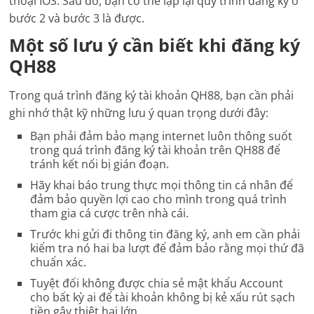
thoại IOS. Sau đó, bạn có thể lặp lại quy trình đăng ký ở
bước 2 và bước 3 là được.
Một số lưu ý cần biết khi đăng ký
QH88
Trong quá trình đăng ký tài khoản QH88, bạn cần phải
ghi nhớ thật kỹ những lưu ý quan trọng dưới đây:
Bạn phải đảm bảo mạng internet luôn thông suốt
trong quá trình đăng ký tài khoản trên QH88 để
tránh kết nối bị gián đoạn.
Hãy khai báo trung thực mọi thông tin cá nhân để
đảm bảo quyền lợi cao cho mình trong quá trình
tham gia cá cược trên nhà cái.
Trước khi gửi đi thông tin đăng ký, anh em cần phải
kiểm tra nó hai ba lượt để đảm bảo rằng mọi thứ đã
chuẩn xác.
Tuyệt đối không được chia sẻ mật khẩu Account
cho bất kỳ ai để tài khoản không bị kẻ xấu rút sạch
tiền gây thiệt hại lớn.