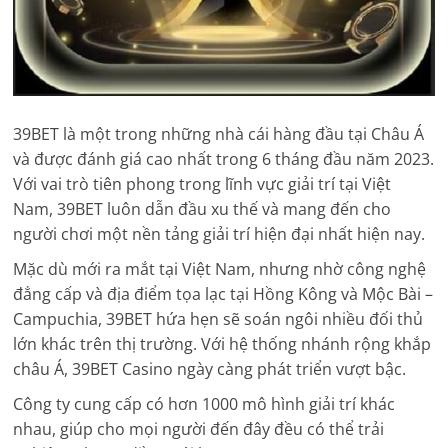
39BET là một trong những nhà cái hàng đầu tại Châu Á
và được đánh giá cao nhất trong 6 tháng đầu năm 2023.
Với vai trò tiên phong trong lĩnh vực giải trí tại Việt
Nam, 39BET luôn dẫn đầu xu thế và mang đến cho
người chơi một nền tảng giải trí hiện đại nhất hiện nay.
Mặc dù mới ra mắt tại Việt Nam, nhưng nhờ công nghệ
đẳng cấp và địa điểm tọa lạc tại Hồng Kông và Mộc Bài –
Campuchia, 39BET hứa hẹn sẽ soán ngôi nhiều đối thủ
lớn khác trên thị trường. Với hệ thống nhánh rộng khắp
châu Á, 39BET Casino ngày càng phát triển vượt bậc.
Công ty cung cấp có hơn 1000 mô hình giải trí khác
nhau, giúp cho mọi người đến đây đều có thể trải