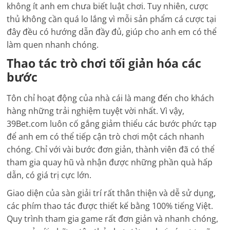
không ít anh em chưa biết luật chơi. Tuy nhiên, cược
thủ không cần quá lo lắng vì mỗi sản phẩm cá cược tại
đây đều có hướng dẫn đầy đủ, giúp cho anh em có thể
làm quen nhanh chóng.
Thao tác trò chơi tối giản hóa các
bước
Tôn chỉ hoạt động của nhà cái là mang đến cho khách
hàng những trải nghiệm tuyệt vời nhất. Vì vậy,
39Bet.com luôn cố gắng giảm thiểu các bước phức tạp
để anh em có thể tiếp cận trò chơi một cách nhanh
chóng. Chỉ với vài bước đơn giản, thành viên đã có thể
tham gia quay hũ và nhận được những phần quà hấp
dẫn, có giá trị cực lớn.
Giao diện của sàn giải trí rất thân thiện và dễ sử dụng,
các phím thao tác được thiết kế bằng 100% tiếng Việt.
Quy trình tham gia game rất đơn giản và nhanh chóng,