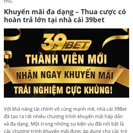
thủ.
Khuyến mãi đa dạng – Thua cược có
hoàn trả lớn tại nhà cái 39bet
Với khả năng tài chính vô cùng mạnh mẽ, nhà cái 39Bet
đã tạo ra rất nhiều chương trình khuyến mãi hấp dẫn
và đa dạng. Một trong những sự kiện ưu đãi nổi bật là
các chương trình khuyến mãi được áp dụng cho các trò