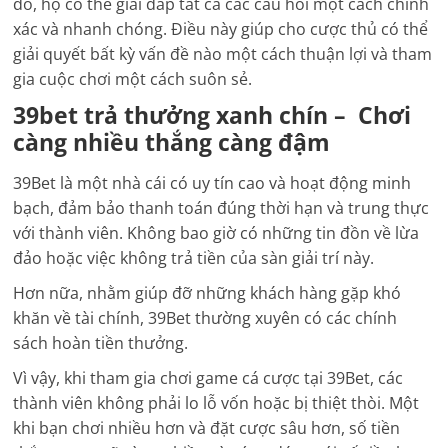
đó, họ có thể giải đáp tất cả các câu hỏi một cách chính
xác và nhanh chóng. Điều này giúp cho cược thủ có thể
giải quyết bất kỳ vấn đề nào một cách thuận lợi và tham
gia cuộc chơi một cách suôn sẻ.
39bet trả thưởng xanh chín – Chơi
càng nhiều thắng càng đậm
39Bet là một nhà cái có uy tín cao và hoạt động minh
bạch, đảm bảo thanh toán đúng thời hạn và trung thực
với thành viên. Không bao giờ có những tin đồn về lừa
đảo hoặc việc không trả tiền của sàn giải trí này.
Hơn nữa, nhằm giúp đỡ những khách hàng gặp khó
khăn về tài chính, 39Bet thường xuyên có các chính
sách hoàn tiền thưởng.
Vì vậy, khi tham gia chơi game cá cược tại 39Bet, các
thành viên không phải lo lỗ vốn hoặc bị thiệt thòi. Một
khi bạn chơi nhiều hơn và đặt cược sâu hơn, số tiền