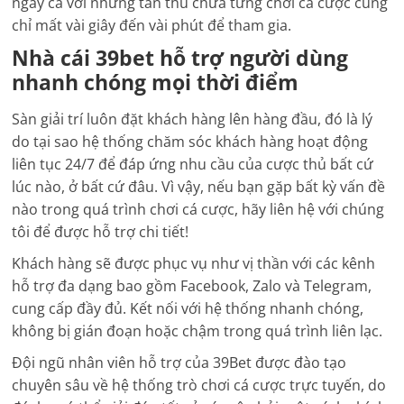
ngay cả với những tân thủ chưa từng chơi cá cược cũng
chỉ mất vài giây đến vài phút để tham gia.
Nhà cái 39bet hỗ trợ người dùng
nhanh chóng mọi thời điểm
Sàn giải trí luôn đặt khách hàng lên hàng đầu, đó là lý
do tại sao hệ thống chăm sóc khách hàng hoạt động
liên tục 24/7 để đáp ứng nhu cầu của cược thủ bất cứ
lúc nào, ở bất cứ đâu. Vì vậy, nếu bạn gặp bất kỳ vấn đề
nào trong quá trình chơi cá cược, hãy liên hệ với chúng
tôi để được hỗ trợ chi tiết!
Khách hàng sẽ được phục vụ như vị thần với các kênh
hỗ trợ đa dạng bao gồm Facebook, Zalo và Telegram,
cung cấp đầy đủ. Kết nối với hệ thống nhanh chóng,
không bị gián đoạn hoặc chậm trong quá trình liên lạc.
Đội ngũ nhân viên hỗ trợ của 39Bet được đào tạo
chuyên sâu về hệ thống trò chơi cá cược trực tuyến, do