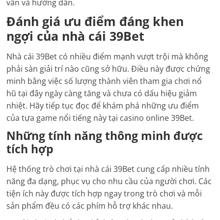
vấn và hướng dẫn.
Đánh giá ưu điểm đáng khen
ngợi của nhà cái 39Bet
Nhà cái 39Bet có nhiều điểm mạnh vượt trội mà không
phải sàn giải trí nào cũng sở hữu. Điều này được chứng
minh bằng việc số lượng thành viên tham gia chơi nổ
hũ tại đây ngày càng tăng và chưa có dấu hiệu giảm
nhiệt. Hãy tiếp tục đọc để khám phá những ưu điểm
của tựa game nổi tiếng này tại casino online 39Bet.
Những tính năng thông minh được
tích hợp
Hệ thống trò chơi tại nhà cái 39Bet cung cấp nhiều tính
năng đa dạng, phục vụ cho nhu cầu của người chơi. Các
tiện ích này được tích hợp ngay trong trò chơi và mỗi
sản phẩm đều có các phím hỗ trợ khác nhau.