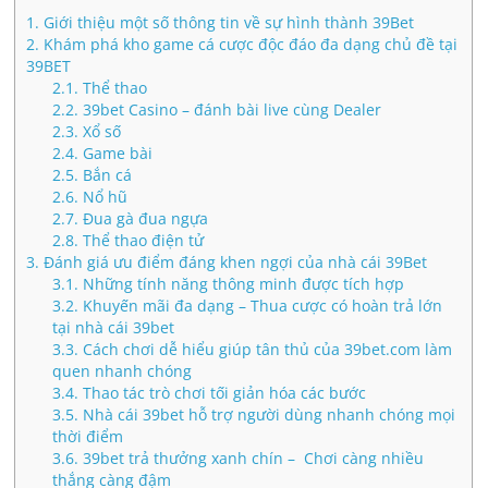
1.
Giới thiệu một số thông tin về sự hình thành 39Bet
2.
Khám phá kho game cá cược độc đáo đa dạng chủ đề tại
39BET
2.1.
Thể thao
2.2.
39bet Casino – đánh bài live cùng Dealer
2.3.
Xổ số
2.4.
Game bài
2.5.
Bắn cá
2.6.
Nổ hũ
2.7.
Đua gà đua ngựa
2.8.
Thể thao điện tử
3.
Đánh giá ưu điểm đáng khen ngợi của nhà cái 39Bet
3.1.
Những tính năng thông minh được tích hợp
3.2.
Khuyến mãi đa dạng – Thua cược có hoàn trả lớn
tại nhà cái 39bet
3.3.
Cách chơi dễ hiểu giúp tân thủ của 39bet.com làm
quen nhanh chóng
3.4.
Thao tác trò chơi tối giản hóa các bước
3.5.
Nhà cái 39bet hỗ trợ người dùng nhanh chóng mọi
thời điểm
3.6.
39bet trả thưởng xanh chín – Chơi càng nhiều
thắng càng đậm