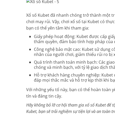
Xổ số Kubet đã nhanh chóng trở thành một tr
chơi may rủi. Vậy, chơi xổ số tại Kubet có thự
bạn có thể yên tâm khi tham gia:
Giấy phép hoạt động: Kubet được cấp giấ
thẩm quyền, đảm bảo tính hợp pháp của c
Công nghệ bảo mật cao: Kubet sử dụng côn
nhân của người chơi, giảm thiểu rủi ro b
Quá trình thanh toán minh bạch: Các giao
chóng và minh bạch, với tỷ lệ giao dịch t
Hỗ trợ khách hàng chuyên nghiệp: Kubet c
đáp mọi thắc mắc và hỗ trợ kịp thời khi b
Với những yếu tố này, bạn có thể hoàn toàn y
tín và đáng tin cậy.
Hãy không bỏ lỡ cơ hội tham gia xổ số Kubet để 
Kubet, bạn sẽ trải nghiệm sự tiện lợi và an toàn 