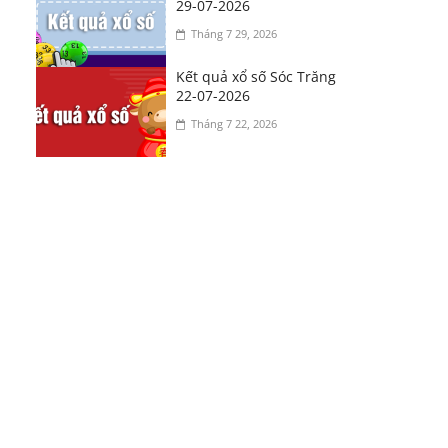
29-07-2026
Tháng 7 29, 2026
Kết quả xổ số Sóc Trăng
ò
22-07-2026
Tháng 7 22, 2026
i