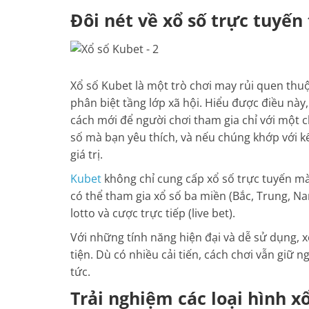
Đôi nét về xổ số trực tuyến
Xổ số Kubet là một trò chơi may rủi quen thu
phân biệt tầng lớp xã hội. Hiểu được điều nà
cách mới để người chơi tham gia chỉ với một c
số mà bạn yêu thích, và nếu chúng khớp với 
giá trị.
Kubet
không chỉ cung cấp xổ số trực tuyến mà
có thể tham gia xổ số ba miền (Bắc, Trung, Na
lotto và cược trực tiếp (live bet).
Với những tính năng hiện đại và dễ sử dụng, 
tiện. Dù có nhiều cải tiến, cách chơi vẫn giữ
tức.
Trải nghiệm các loại hình x