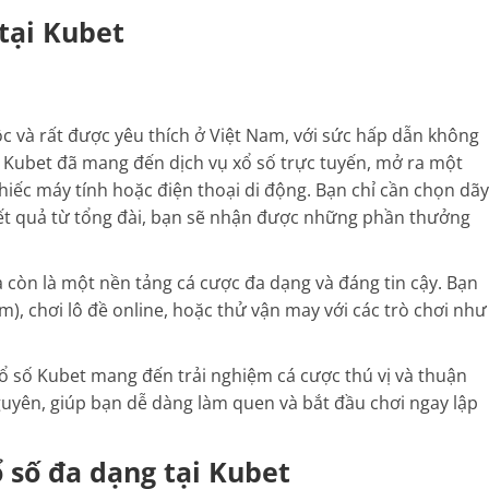
 tại Kubet
ộc và rất được yêu thích ở Việt Nam, với sức hấp dẫn không
y, Kubet đã mang đến dịch vụ xổ số trực tuyến, mở ra một
hiếc máy tính hoặc điện thoại di động. Bạn chỉ cần chọn dãy
kết quả từ tổng đài, bạn sẽ nhận được những phần thưởng
 còn là một nền tảng cá cược đa dạng và đáng tin cậy. Bạn
m), chơi lô đề online, hoặc thử vận may với các trò chơi như
xổ số Kubet mang đến trải nghiệm cá cược thú vị và thuận
 nguyên, giúp bạn dễ dàng làm quen và bắt đầu chơi ngay lập
ổ số đa dạng tại Kubet