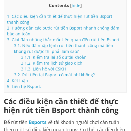
Contents
[
hide
]
1.
Các điều kiện cần thiết để thực hiện rút tiền Bsport
thành công
2.
Hướng dẫn các bước rút tiền Bsport nhanh chóng đảm
bảo an toàn
3.
Giải đáp những thắc mắc liên quan đến rút tiền Bsport
3.1.
Nếu đã nhập lệnh rút tiền thành công mà tiền
không rút được thì phải làm sao?
3.1.1.
Kiểm tra lại số dư tài khoản
3.1.2.
Kiểm tra lịch sử giao dịch
3.1.3.
Liên hệ với CSKH
3.2.
Rút tiền tại Bsport có mất phí không?
4.
Kết luận
5.
Liên hệ Bsport:
Các điều kiện cần thiết để thực
hiện rút tiền Bsport thành công
Để rút tiền
Bsports
về tài khoản người chơi cần tuân
theo một số điều kiện quan trọng. Cụ thể, các điều kiện