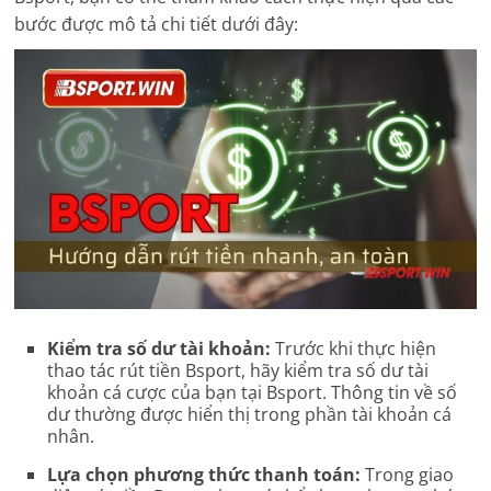
bước được mô tả chi tiết dưới đây:
Kiểm tra số dư tài khoản:
Trước khi thực hiện
thao tác rút tiền Bsport, hãy kiểm tra số dư tài
khoản cá cược của bạn tại Bsport. Thông tin về số
dư thường được hiển thị trong phần tài khoản cá
nhân.
Lựa chọn phương thức thanh toán:
Trong giao