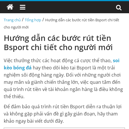
/
/
Trang chủ
Tổng hợp
Hướng dẫn các bước rút tiền Bsport chi tiết
cho người mới
Hướng dẫn các bước rút tiền
Bsport chi tiết cho người mới
Việc thưởng thức các hoạt động cá cược thể thao,
soi
kèo bóng đá
hay theo dõi kèo tại Bsport là một trải
nghiệm sôi động hàng ngày. Đối với những người chơi
may mắn và giành chiến thắng lớn, việc quan tâm đến
quá trình rút tiền về tài khoản ngân hàng là điều không
thể thiếu.
Để đảm bảo quá trình rút tiền Bsport diễn ra thuận lợi
và không gặp phải vấn đề gì gây gián đoạn, hãy tham
khảo ngay bài viết dưới đây.