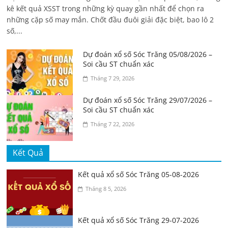
kê kết quả XSST trong những kỳ quay gần nhất để chọn ra
những cặp số may mắn. Chốt đầu đuôi giải đặc biệt, bao lô 2
số,...
Dự đoán xổ số Sóc Trăng 05/08/2026 –
Soi cầu ST chuẩn xác
Tháng 7 29, 2026
Dự đoán xổ số Sóc Trăng 29/07/2026 –
Soi cầu ST chuẩn xác
Tháng 7 22, 2026
Kết Quả
Kết quả xổ số Sóc Trăng 05-08-2026
Tháng 8 5, 2026
Kết quả xổ số Sóc Trăng 29-07-2026