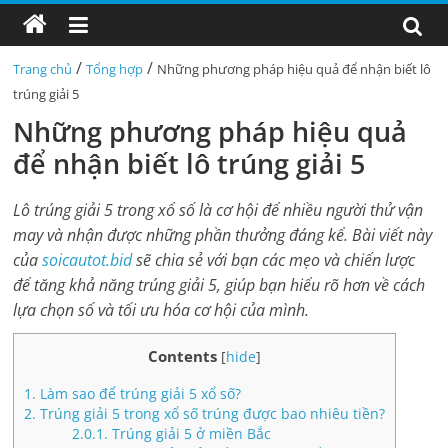
/
/
Trang chủ
Tổng hợp
Những phương pháp hiệu quả để nhận biết lô
trúng giải 5
Những phương pháp hiệu quả
để nhận biết lô trúng giải 5
Lô trúng giải 5 trong xổ số là cơ hội để nhiều người thử vận
may và nhận được những phần thưởng đáng kể. Bài viết này
của
soicautot.bid
sẽ chia sẻ với bạn các mẹo và chiến lược
để tăng khả năng trúng giải 5, giúp bạn hiểu rõ hơn về cách
lựa chọn số và tối ưu hóa cơ hội của mình.
Contents
[
hide
]
1.
Làm sao để trúng giải 5 xổ số?
2.
Trúng giải 5 trong xổ số trúng được bao nhiêu tiền?
2.0.1.
Trúng giải 5 ở miền Bắc