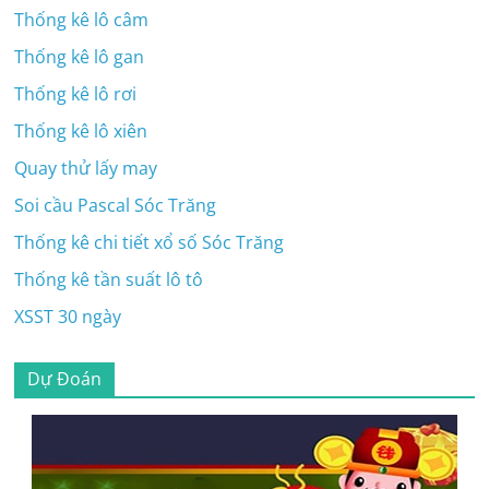
Thống kê lô câm
Thống kê lô gan
Thống kê lô rơi
Thống kê lô xiên
Quay thử lấy may
Soi cầu Pascal Sóc Trăng
Thống kê chi tiết xổ số Sóc Trăng
Thống kê tần suất lô tô
XSST 30 ngày
Dự Đoán