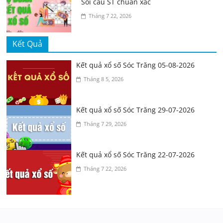
Soi cầu ST chuẩn xác
Tháng 7 22, 2026
Kết Quả
Kết quả xổ số Sóc Trăng 05-08-2026
Tháng 8 5, 2026
Kết quả xổ số Sóc Trăng 29-07-2026
Tháng 7 29, 2026
Kết quả xổ số Sóc Trăng 22-07-2026
Tháng 7 22, 2026