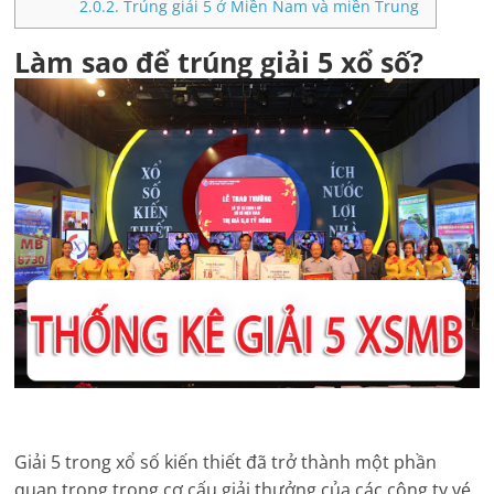
2.0.2.
Trúng giải 5 ở Miền Nam và miền Trung
Làm sao để trúng giải 5 xổ số?
Giải 5 trong xổ số kiến thiết đã trở thành một phần
quan trọng trong cơ cấu giải thưởng của các công ty vé