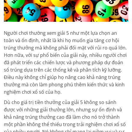
Người chơi thường xem giải 5 như một lựa chọn an
toàn và ổn định, nhất là khi họ muốn gia tăng cơ hội
trúng thưởng mà không phải đối mặt với rủi ro quá lớn.
Hơn nữa, với sự phổ biến của giải này, nhiều người chơi
đã phát triển các chiến lược và phương pháp dự đoán
số trúng dựa trên các thống kê và phân tích kỹ lưỡng.
Điều này không chỉ giúp họ nâng cao khả năng trúng
thưởng mà còn làm phong phú thêm kiến thức và kinh
nghiệm chơi xổ số của họ.
Dù cho giá trị tiền thưởng của giải 5 không so sánh
được với những giải thưởng lớn, nhưng sự ổn định và
khả năng trúng thưởng cao đã làm cho nó trở thành
một phần không thể thiếu trong trải nghiệm chơi xổ số
của nhiều người. Nó không chỉ mang lại niềm vui và sự