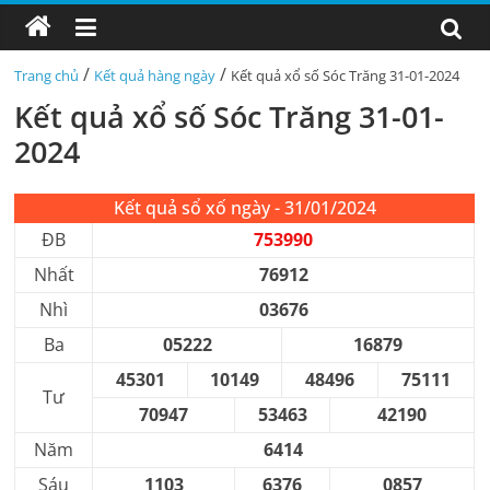
/
/
Trang chủ
Kết quả hàng ngày
Kết quả xổ số Sóc Trăng 31-01-2024
Kết quả xổ số Sóc Trăng 31-01-
2024
Kết quả sổ xố ngày - 31/01/2024
ĐB
753990
Nhất
76912
Nhì
03676
Ba
05222
16879
45301
10149
48496
75111
Tư
70947
53463
42190
Năm
6414
Sáu
1103
6376
0857