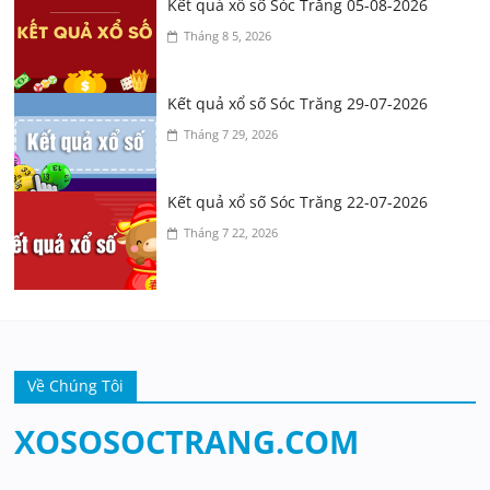
Kết quả xổ số Sóc Trăng 05-08-2026
Tháng 8 5, 2026
Kết quả xổ số Sóc Trăng 29-07-2026
Tháng 7 29, 2026
Kết quả xổ số Sóc Trăng 22-07-2026
Tháng 7 22, 2026
Về Chúng Tôi
XOSOSOCTRANG.COM