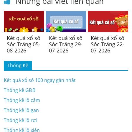
Những bài viết liên quan
Kết quả xổ số
Kết quả xổ số
Kết quả xổ số
Sóc Trăng 05-
Sóc Trăng 29-
Sóc Trăng 22-
08-2026
07-2026
07-2026
Thống Kê
Kết quả xổ số 100 ngày gần nhất
Thống kê GĐB
Thống kê lô câm
Thống kê lô gan
Thống kê lô rơi
Thống kê lô xiên