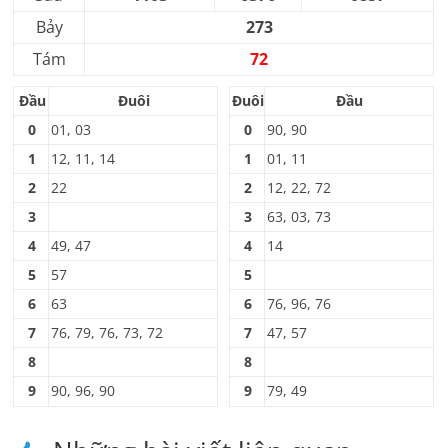
Bảy
273
Tám
72
Đầu
Đuôi
Đuôi
Đầu
0
01, 03
0
90, 90
1
12, 11, 14
1
01, 11
2
22
2
12, 22, 72
3
3
63, 03, 73
4
49, 47
4
14
5
57
5
6
63
6
76, 96, 76
7
76, 79, 76, 73, 72
7
47, 57
8
8
9
90, 96, 90
9
79, 49