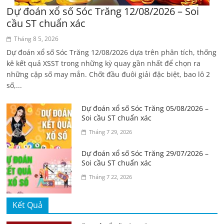
Dự đoán xổ số Sóc Trăng 12/08/2026 – Soi
cầu ST chuẩn xác
Tháng 8 5, 2026
Dự đoán xổ số Sóc Trăng 12/08/2026 dựa trên phân tích, thống
kê kết quả XSST trong những kỳ quay gần nhất để chọn ra
những cặp số may mắn. Chốt đầu đuôi giải đặc biệt, bao lô 2
số,...
Dự đoán xổ số Sóc Trăng 05/08/2026 –
Soi cầu ST chuẩn xác
Tháng 7 29, 2026
Dự đoán xổ số Sóc Trăng 29/07/2026 –
Soi cầu ST chuẩn xác
Tháng 7 22, 2026
Kết Quả