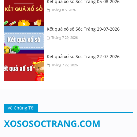
Kết quả xổ số Sóc Trăng 05-08-2026
Tháng 8 5, 2026
Kết quả xổ số Sóc Trăng 29-07-2026
Tháng 7 29, 2026
Kết quả xổ số Sóc Trăng 22-07-2026
Tháng 7 22, 2026
Về Chúng Tôi
XOSOSOCTRANG.COM