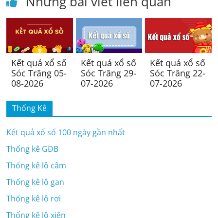
Những bài viết liên quan
Kết quả xổ số
Kết quả xổ số
Kết quả xổ số
Sóc Trăng 05-
Sóc Trăng 29-
Sóc Trăng 22-
08-2026
07-2026
07-2026
Thống Kê
Kết quả xổ số 100 ngày gần nhất
Thống kê GĐB
Thống kê lô câm
Thống kê lô gan
Thống kê lô rơi
Thống kê lô xiên