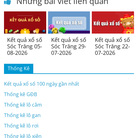
Những bài viết liên quan
Kết quả xổ số
Kết quả xổ số
Kết quả xổ số
Sóc Trăng 05-
Sóc Trăng 29-
Sóc Trăng 22-
08-2026
07-2026
07-2026
Thống Kê
Kết quả xổ số 100 ngày gần nhất
Thống kê GĐB
Thống kê lô câm
Thống kê lô gan
Thống kê lô rơi
Thống kê lô xiên