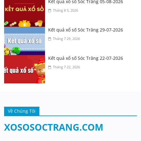
Kết quả xổ số Sóc Trăng 05-08-2026
Tháng 8 5, 2026
Kết quả xổ số Sóc Trăng 29-07-2026
Tháng 7 29, 2026
Kết quả xổ số Sóc Trăng 22-07-2026
Tháng 7 22, 2026
Về Chúng Tôi
XOSOSOCTRANG.COM