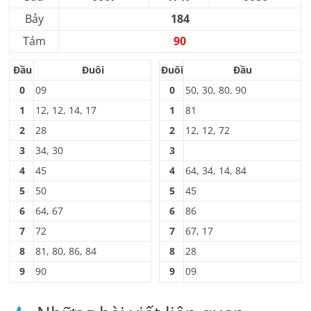
Bảy
184
Tám
90
Đầu
Đuôi
Đuôi
Đầu
0
09
0
50, 30, 80, 90
1
12, 12, 14, 17
1
81
2
28
2
12, 12, 72
3
34, 30
3
4
45
4
64, 34, 14, 84
5
50
5
45
6
64, 67
6
86
7
72
7
67, 17
8
81, 80, 86, 84
8
28
9
90
9
09