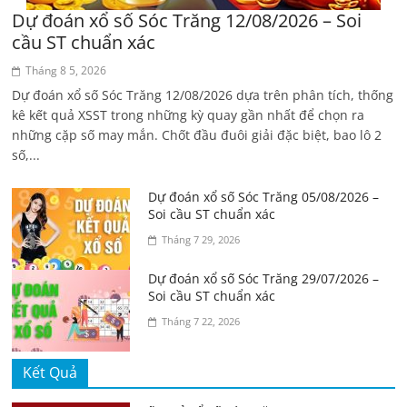
Dự đoán xổ số Sóc Trăng 12/08/2026 – Soi
cầu ST chuẩn xác
Tháng 8 5, 2026
Dự đoán xổ số Sóc Trăng 12/08/2026 dựa trên phân tích, thống
kê kết quả XSST trong những kỳ quay gần nhất để chọn ra
những cặp số may mắn. Chốt đầu đuôi giải đặc biệt, bao lô 2
số,...
Dự đoán xổ số Sóc Trăng 05/08/2026 –
Soi cầu ST chuẩn xác
Tháng 7 29, 2026
Dự đoán xổ số Sóc Trăng 29/07/2026 –
Soi cầu ST chuẩn xác
Tháng 7 22, 2026
Kết Quả