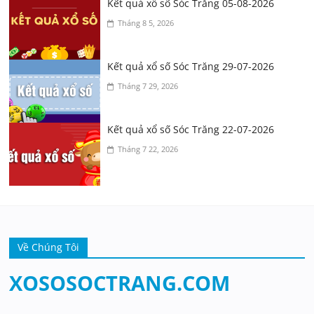
Kết quả xổ số Sóc Trăng 05-08-2026
Tháng 8 5, 2026
Kết quả xổ số Sóc Trăng 29-07-2026
Tháng 7 29, 2026
Kết quả xổ số Sóc Trăng 22-07-2026
Tháng 7 22, 2026
Về Chúng Tôi
XOSOSOCTRANG.COM