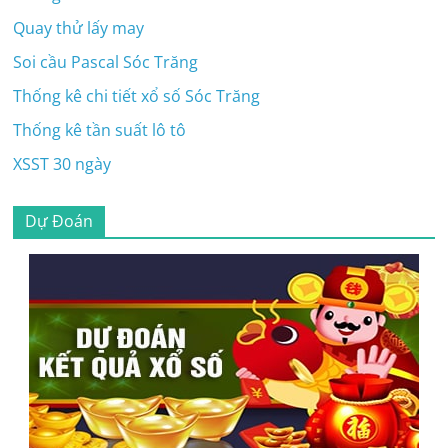
Quay thử lấy may
Soi cầu Pascal Sóc Trăng
Thống kê chi tiết xổ số Sóc Trăng
Thống kê tần suất lô tô
XSST 30 ngày
Dự Đoán