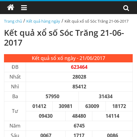
/
/
Trang chủ
Kết quả hàng ngày
Kết quả xổ số Sóc Trăng 21-06-2017
Kết quả xổ số Sóc Trăng 21-06-
2017
Kết quả sổ xố ngày - 21/06/2017
ĐB
623464
Nhất
28028
Nhì
85412
Ba
57950
31434
01412
30981
63009
18172
Tư
09430
48480
14114
Năm
6745
Sáu
0067
1717
0086