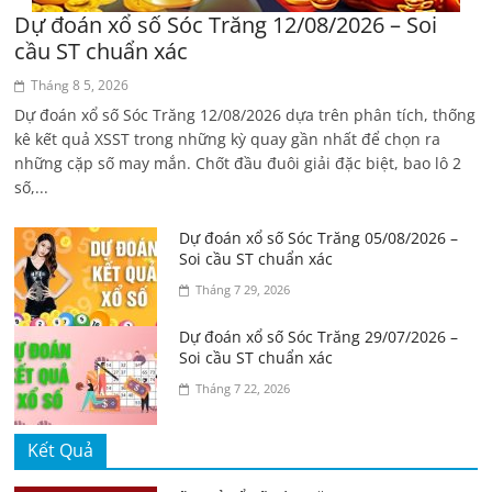
Dự đoán xổ số Sóc Trăng 12/08/2026 – Soi
cầu ST chuẩn xác
Tháng 8 5, 2026
Dự đoán xổ số Sóc Trăng 12/08/2026 dựa trên phân tích, thống
kê kết quả XSST trong những kỳ quay gần nhất để chọn ra
những cặp số may mắn. Chốt đầu đuôi giải đặc biệt, bao lô 2
số,...
Dự đoán xổ số Sóc Trăng 05/08/2026 –
Soi cầu ST chuẩn xác
Tháng 7 29, 2026
Dự đoán xổ số Sóc Trăng 29/07/2026 –
Soi cầu ST chuẩn xác
Tháng 7 22, 2026
Kết Quả