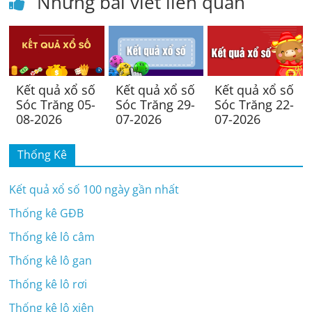
Những bài viết liên quan
Kết quả xổ số
Kết quả xổ số
Kết quả xổ số
Sóc Trăng 05-
Sóc Trăng 29-
Sóc Trăng 22-
08-2026
07-2026
07-2026
Thống Kê
Kết quả xổ số 100 ngày gần nhất
Thống kê GĐB
Thống kê lô câm
Thống kê lô gan
Thống kê lô rơi
Thống kê lô xiên